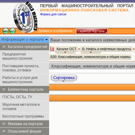
ПЕРВЫЙ МАШИНОСТРОИТЕЛЬНЫЙ ПОРТАЛ
ИНФОРМАЦИОННО-ПОИСКОВАЯ СИСТЕМА
Форма для связи
Добавить в избранное
Информация о портале
Ваше положение в каталоге нормативных док
Каталоги предприятий
Каталог ОСТ
Б: Нефть и нефтяные продукты
Предприятия
Б30: Классификация, номенклатура и общие нормы
машиностроения
Поставщики проката,
Классификация, номенклатура и общие норм
поковок, отливок
Сортировка
Работы и услуги для
машиностроения
Библиотека портала
ГОСТы, ОСТы, ТУ
Марочник металлов и
сплавов
Бесплатные программы
Реклама на портале
Отраслевой форум