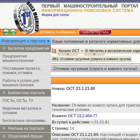
ПЕРВЫЙ МАШИНОСТРОИТЕЛЬНЫЙ ПОРТАЛ
ИНФОРМАЦИОННО-ПОИСКОВАЯ СИСТЕМА
Форма для связи
Добавить в избранное
Информация о портале
Ваше положение в каталоге нормативных док
Каталоги предприятий
Каталог ОСТ
В: Металлы и металлические изд
Предприятия
В81: Отливки чугунные (серого и ковкого чугуна)
машиностроения
Поставщики проката,
Отливки чугунные (серого и ковкого чугуна) 
поковок, отливок
Работы и услуги для
машиностроения
ОСТ 23.1.21-80
Номер:
Библиотека портала
ГОСТы, ОСТы, ТУ
Название:
Отливки из ковкого чугуна для тракт
Марочник металлов и
технические условия.
сплавов
Взамен:
ОСТ 23.2.464-77
Бесплатные программы
Вступил в действие:
с 01.01.81
Реклама на портале
Страниц:
14
Описание ОСТ 23.1.21-80:
Настоящий стандарт р
Отраслевой форум
для тракторов и сельскохозяйственных машин и 