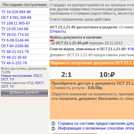
Последние поступления
Стандарт не распространяется на чугунные от
или другим нормативно-техническим документа,
ТУ 16-526.694-86
требования к отливкам (харостойкость, кислотоупо
ОСТ 4.091.209-88
Снято ограничение срока действия.
ТУ 108.11.905-87
ОСТ 23.1.21-80 расположен в разделе:
Отливки 
ТУ 24.05.144-88
[
Открыть
]
ТУ 29-02-774-92
Файлы документа в наличии:
ТУ 6-09-5146-84
ОСТ 23.1.21-80.pdf
передан 19.11.2012
ОСТ 84-2268-86
Список марок, описанных в ОСТ 23.1.21-80:
КЧ6
ТУ 48-21-521-76
Документ ОСТ 23.1.21-80 предоставлен участник
ТУ 48-21-30-82
Варианты получения документа ОСТ 23.1.2
ТУ 48-5-152-78
Всего доступных документов:
71299
Новые поступления
:
ГОСТ
,
ОСТ
,
ТУ
Новые карточки НТД:
ГОСТ
,
Приобретите доступ к документу ОСТ 23.1.
ОСТ
,
ТУ
Стоимость услуги -
630,00р.
Добавить документ
Обратите внимание на возможность приобр
или
получить документ бесплатно
по обме
Справка по системе предоставления док
Информация о возможных способах опла