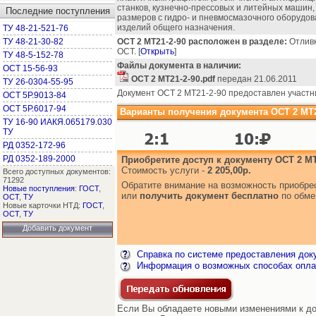
станков, кузнечно-прессовых и литейных машин,
Последние поступления
размеров с гидро- и пневмосмазочного оборудова
изделий общего назначения.
ТУ 48-21-521-76
ТУ 48-21-30-82
ОСТ 2 МТ21-2-90 расположен в разделе:
Отливки
ОСТ. [
Открыть
]
ТУ 48-5-152-78
Файлы документа в наличии:
ОСТ 15-56-93
ОСТ 2 МТ21-2-90.pdf
передан 21.06.2011
ТУ 26-0304-55-95
Документ ОСТ 2 МТ21-2-90 предоставлен участн
ОСТ 5Р.9013-84
ОСТ 5Р.6017-94
Варианты получения документа ОСТ 2 МТ2
ТУ 16-90 ИАКЯ.065179.030
ТУ
РД 0352-172-96
РД 0352-189-2000
Приобретите доступ к документу ОСТ 2 МТ
Стоимость услуги -
2 205,00р.
Всего доступных документов:
71292
Обратите внимание на возможность приобр
Новые поступления
:
ГОСТ
,
или
получить документ бесплатно
по обме
ОСТ
,
ТУ
Новые карточки НТД:
ГОСТ
,
ОСТ
,
ТУ
Добавить документ
Справка по системе предоставления док
Информация о возможных способах опла
Если Вы обладаете новыми изменениями к до