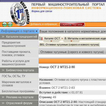
ПЕРВЫЙ МАШИНОСТРОИТЕЛЬНЫЙ ПОРТАЛ
ИНФОРМАЦИОННО-ПОИСКОВАЯ СИСТЕМА
Форма для связи
Добавить в избранное
Информация о портале
Ваше положение в каталоге нормативных док
Каталоги предприятий
Каталог ОСТ
В: Металлы и металлические изд
Предприятия
В81: Отливки чугунные (серого и ковкого чугуна)
машиностроения
Поставщики проката,
Отливки чугунные (серого и ковкого чугуна) 
поковок, отливок
Работы и услуги для
машиностроения
ОСТ 2 МТ21-2-90
Номер:
Библиотека портала
ГОСТы, ОСТы, ТУ
Название:
Отливки из серого чугуна с пластинч
Марочник металлов и
условия.
сплавов
Взамен:
ОСТ 2 МТ21-2-83
Бесплатные программы
Вступил в действие:
c 01.07.91
Реклама на портале
Страниц:
49
Описание ОСТ 2 МТ21-2-90:
Настоящий стандарт 
Отраслевой форум
пластичным графитом (в том числе и антифрикц