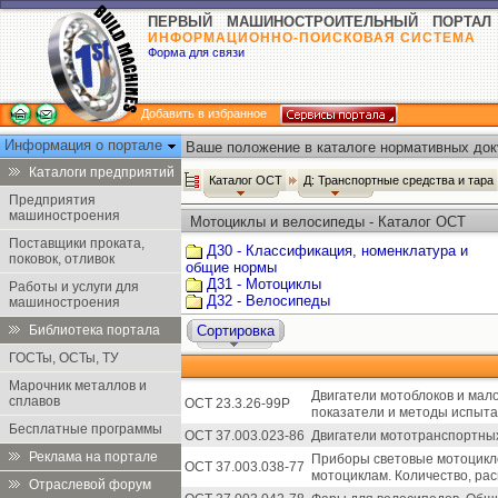
ПЕРВЫЙ МАШИНОСТРОИТЕЛЬНЫЙ ПОРТАЛ
ИНФОРМАЦИОННО-ПОИСКОВАЯ СИСТЕМА
Форма для связи
Добавить в избранное
Информация о портале
Ваше положение в каталоге нормативных док
Каталоги предприятий
Каталог ОСТ
Д: Транспортные средства и тара
Предприятия
машиностроения
Мотоциклы и велосипеды - Каталог ОСТ
Поставщики проката,
Д30 - Классификация, номенклатура и
поковок, отливок
общие нормы
Д31 - Мотоциклы
Работы и услуги для
Д32 - Велосипеды
машиностроения
Библиотека портала
Сортировка
ГОСТы, ОСТы, ТУ
Марочник металлов и
Двигатели мотоблоков и мал
сплавов
ОСТ 23.3.26-99Р
показатели и методы испыта
Бесплатные программы
ОСТ 37.003.023-86
Двигатели мототранспортны
Реклама на портале
Приборы световые мотоцикло
ОСТ 37.003.038-77
мотоциклам. Количество, рас
Отраслевой форум