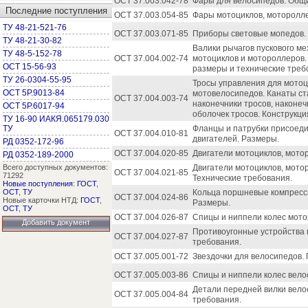
ОСТ 37.003.042-78
Фары для велосипедов. Общи
Последние поступления
ОСТ 37.003.054-85
Фары мотоциклов, моторолле
ТУ 48-21-521-76
ОСТ 37.003.071-85
Приборы световые мопедов. К
ТУ 48-21-30-82
Валики рычагов пускового м
ТУ 48-5-152-78
ОСТ 37.004.002-74
мотоциклов и мотороллеров.
ОСТ 15-56-93
размеры и технические треб
ТУ 26-0304-55-95
Тросы управления для мотоц
ОСТ 5Р.9013-84
мотовелосипедов. Канаты ст
ОСТ 37.004.003-74
наконечники тросов, наконеч
ОСТ 5Р.6017-94
оболочек тросов. Конструкц
ТУ 16-90 ИАКЯ.065179.030
ТУ
Фланцы и патрубки присоед
ОСТ 37.004.010-81
двигателей. Размеры.
РД 0352-172-96
ОСТ 37.004.020-85
Двигатели мотоциклов, мото
РД 0352-189-2000
Всего доступных документов:
Двигатели мотоциклов, мото
ОСТ 37.004.021-85
71292
Технические требования.
Новые поступления
:
ГОСТ
,
ОСТ
,
ТУ
Кольца поршневые компресс
ОСТ 37.004.024-86
Новые карточки НТД:
ГОСТ
,
Размеры.
ОСТ
,
ТУ
ОСТ 37.004.026-87
Спицы и ниппели колес мотоц
Добавить документ
Противоугонные устройства 
ОСТ 37.004.027-87
требования.
ОСТ 37.005.001-72
Звездочки для велосипедов.
ОСТ 37.005.003-86
Спицы и ниппели колес вело
Детали передней вилки вело
ОСТ 37.005.004-84
требования.