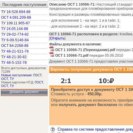
Последние поступления
Описание ОСТ 1 10066-71:
Настоящий стандарт 
предназначенные для пломбирования приборов, 
ТУ 16-526.694-86
Конструкция и размеры пломбировочных чашек 
ОСТ 4.091.209-88
- для исполнения 1 - на черт. 1 и в табл. 1;
ТУ 108.11.905-87
- для исполнения 2 - на черт. 2 и в табл. 2.
ТУ 24.05.144-88
ОСТ 1 10066-71 расположен в разделе:
Клейма, 
ТУ 29-02-774-92
[
Открыть
]
ТУ 6-09-5146-84
Файлы документа в наличии:
ОСТ 84-2268-86
ОСТ 1 10066-71 (Переиздание).pdf
передан 2
ТУ 48-21-521-76
ОСТ 1 10066-71.pdf
передан 05.06.2010
ТУ 48-21-30-82
Документ ОСТ 1 10066-71 предоставлен участни
ТУ 48-5-152-78
Всего доступных документов:
Варианты получения документа ОСТ 1 1006
71299
Новые поступления
:
ГОСТ
,
ОСТ
,
ТУ
Новые карточки НТД:
ГОСТ
,
ОСТ
,
ТУ
Приобретите доступ к документу ОСТ 1 10
Добавить документ
Стоимость услуги -
450,00р.
Обратите внимание на возможность приобр
или
получить документ бесплатно
по обме
Справка по системе предоставления док