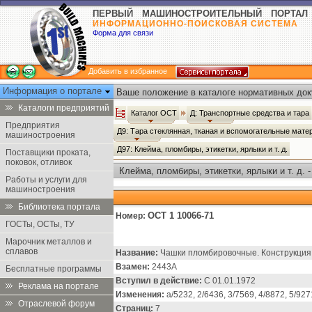
ПЕРВЫЙ МАШИНОСТРОИТЕЛЬНЫЙ ПОРТАЛ
ИНФОРМАЦИОННО-ПОИСКОВАЯ СИСТЕМА
Форма для связи
Добавить в избранное
Информация о портале
Ваше положение в каталоге нормативных док
Каталоги предприятий
Каталог ОСТ
Д: Транспортные средства и тара
Предприятия
Д9: Тара стеклянная, тканая и вспомогательные мат
машиностроения
Д97: Клейма, пломбиры, этикетки, ярлыки и т. д.
Поставщики проката,
поковок, отливок
Клейма, пломбиры, этикетки, ярлыки и т. д. 
Работы и услуги для
машиностроения
Библиотека портала
ОСТ 1 10066-71
Номер:
ГОСТы, ОСТы, ТУ
Марочник металлов и
сплавов
Название:
Чашки пломбировочные. Конструкция
Взамен:
2443А
Бесплатные программы
Вступил в действие:
С 01.01.1972
Реклама на портале
Изменения:
а/5232, 2/6436, 3/7569, 4/8872, 5/927
Отраслевой форум
Страниц:
7