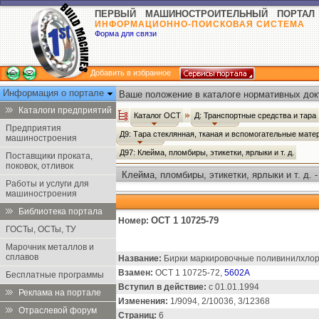
ПЕРВЫЙ МАШИНОСТРОИТЕЛЬНЫЙ ПОРТАЛ
ИНФОРМАЦИОННО-ПОИСКОВАЯ СИСТЕМА
Форма для связи
Добавить в избранное
Информация о портале
Ваше положение в каталоге нормативных док
Каталоги предприятий
Каталог ОСТ
Д: Транспортные средства и тара
Предприятия
Д9: Тара стеклянная, тканая и вспомогательные мат
машиностроения
Д97: Клейма, пломбиры, этикетки, ярлыки и т. д.
Поставщики проката,
поковок, отливок
Клейма, пломбиры, этикетки, ярлыки и т. д. 
Работы и услуги для
машиностроения
Библиотека портала
ОСТ 1 10725-79
Номер:
ГОСТы, ОСТы, ТУ
Марочник металлов и
сплавов
Название:
Бирки маркировочные поливинилхлор
Взамен:
ОСТ 1 10725-72,
5602А
Бесплатные программы
Вступил в действие:
с 01.01.1994
Реклама на портале
Изменения:
1/9094, 2/10036, 3/12368
Отраслевой форум
Страниц:
6