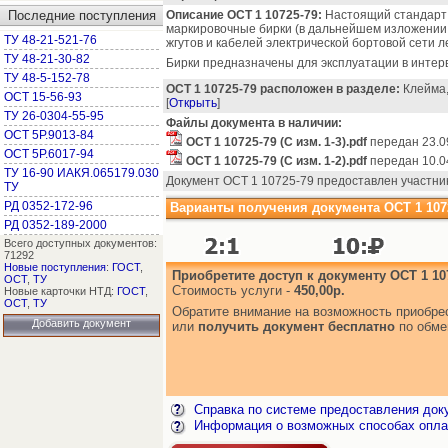
Последние поступления
Описание ОСТ 1 10725-79:
Настоящий стандарт
маркировочные бирки (в дальнейшем изложении 
ТУ 48-21-521-76
жгутов и кабелей электрической бортовой сети л
ТУ 48-21-30-82
Бирки предназначены для эксплуатации в интерв
ТУ 48-5-152-78
ОСТ 1 10725-79 расположен в разделе:
Клейма, 
ОСТ 15-56-93
[
Открыть
]
ТУ 26-0304-55-95
Файлы документа в наличии:
ОСТ 5Р.9013-84
ОСТ 1 10725-79 (С изм. 1-3).pdf
передан 23.0
ОСТ 5Р.6017-94
ОСТ 1 10725-79 (С изм. 1-2).pdf
передан 10.0
ТУ 16-90 ИАКЯ.065179.030
Документ ОСТ 1 10725-79 предоставлен участни
ТУ
РД 0352-172-96
Варианты получения документа ОСТ 1 1072
РД 0352-189-2000
Всего доступных документов:
71292
Новые поступления
:
ГОСТ
,
Приобретите доступ к документу ОСТ 1 10
ОСТ
,
ТУ
Стоимость услуги -
450,00р.
Новые карточки НТД:
ГОСТ
,
ОСТ
,
ТУ
Обратите внимание на возможность приобр
Добавить документ
или
получить документ бесплатно
по обме
Справка по системе предоставления док
Информация о возможных способах опла