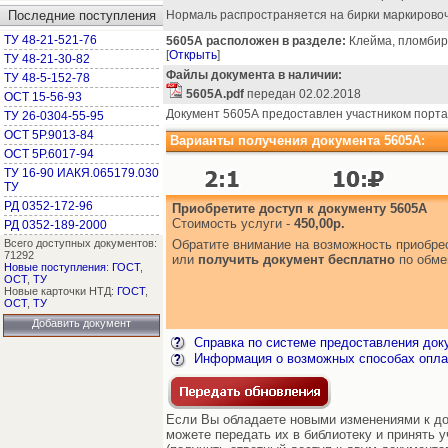
Последние поступления
Нормаль распространяется на бирки маркировоч
ТУ 48-21-521-76
5605А расположен в разделе:
Клейма, пломбиры,
[
Открыть
]
ТУ 48-21-30-82
Файлы документа в наличии:
ТУ 48-5-152-78
5605А.pdf
передан 02.02.2018
ОСТ 15-56-93
Документ 5605А предоставлен участником порта
ТУ 26-0304-55-95
ОСТ 5Р.9013-84
Варианты получения документа 5605А:
ОСТ 5Р.6017-94
ТУ 16-90 ИАКЯ.065179.030
ТУ
РД 0352-172-96
Приобретите доступ к документу 5605А
Стоимость услуги -
450,00р.
РД 0352-189-2000
Всего доступных документов:
Обратите внимание на возможность приобр
71292
или
получить документ бесплатно
по обме
Новые поступления
:
ГОСТ
,
ОСТ
,
ТУ
Новые карточки НТД:
ГОСТ
,
ОСТ
,
ТУ
Добавить документ
Справка по системе предоставления док
Информация о возможных способах опла
Если Вы обладаете новыми изменениями к до
можете передать их в библиотеку и принять 