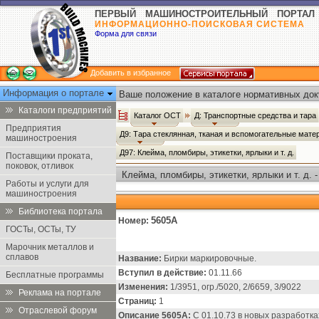
ПЕРВЫЙ МАШИНОСТРОИТЕЛЬНЫЙ ПОРТАЛ
ИНФОРМАЦИОННО-ПОИСКОВАЯ СИСТЕМА
Форма для связи
Добавить в избранное
Информация о портале
Ваше положение в каталоге нормативных док
Каталоги предприятий
Каталог ОСТ
Д: Транспортные средства и тара
Предприятия
Д9: Тара стеклянная, тканая и вспомогательные мат
машиностроения
Д97: Клейма, пломбиры, этикетки, ярлыки и т. д.
Поставщики проката,
поковок, отливок
Клейма, пломбиры, этикетки, ярлыки и т. д. 
Работы и услуги для
машиностроения
Библиотека портала
5605А
Номер:
ГОСТы, ОСТы, ТУ
Марочник металлов и
сплавов
Название:
Бирки маркировочные.
Вступил в действие:
01.11.66
Бесплатные программы
Изменения:
1/3951, огр./5020, 2/6659, 3/9022
Реклама на портале
Страниц:
1
Отраслевой форум
Описание 5605А:
С 01.10.73 в новых разработка