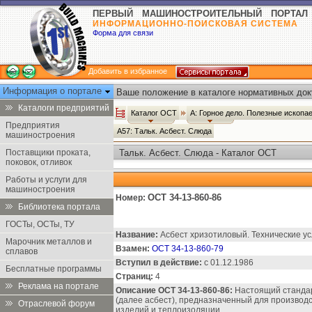
ПЕРВЫЙ МАШИНОСТРОИТЕЛЬНЫЙ ПОРТАЛ
ИНФОРМАЦИОННО-ПОИСКОВАЯ СИСТЕМА
Форма для связи
Добавить в избранное
Информация о портале
Ваше положение в каталоге нормативных док
Каталоги предприятий
Каталог ОСТ
А: Горное дело. Полезные ископ
Предприятия
А57: Тальк. Асбест. Слюда
машиностроения
Поставщики проката,
Тальк. Асбест. Слюда - Каталог ОСТ
поковок, отливок
Работы и услуги для
машиностроения
ОСТ 34-13-860-86
Номер:
Библиотека портала
ГОСТы, ОСТы, ТУ
Название:
Асбест хризотиловый. Технические ус
Марочник металлов и
Взамен:
ОСТ 34-13-860-79
сплавов
Вступил в действие:
с 01.12.1986
Бесплатные программы
Страниц:
4
Реклама на портале
Описание ОСТ 34-13-860-86:
Настоящий стандар
(далее асбест), предназначенный для производ
Отраслевой форум
изделий и теплоизоляции.