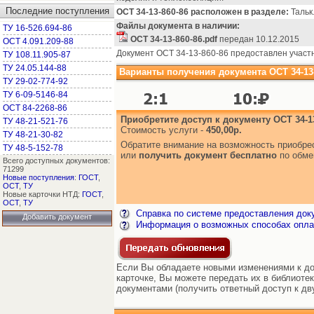
Последние поступления
ОСТ 34-13-860-86 расположен в разделе:
Тальк.
Файлы документа в наличии:
ТУ 16-526.694-86
ОСТ 34-13-860-86.pdf
передан 10.12.2015
ОСТ 4.091.209-88
Документ ОСТ 34-13-860-86 предоставлен участ
ТУ 108.11.905-87
ТУ 24.05.144-88
Варианты получения документа ОСТ 34-13-
ТУ 29-02-774-92
ТУ 6-09-5146-84
ОСТ 84-2268-86
Приобретите доступ к документу ОСТ 34-13
ТУ 48-21-521-76
Стоимость услуги -
450,00р.
ТУ 48-21-30-82
Обратите внимание на возможность приобр
ТУ 48-5-152-78
или
получить документ бесплатно
по обме
Всего доступных документов:
71299
Новые поступления
:
ГОСТ
,
ОСТ
,
ТУ
Новые карточки НТД:
ГОСТ
,
ОСТ
,
ТУ
Справка по системе предоставления док
Добавить документ
Информация о возможных способах опла
Если Вы обладаете новыми изменениями к до
карточке, Вы можете передать их в библиоте
документами (получить ответный доступ к дв