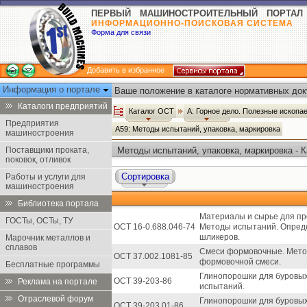
ПЕРВЫЙ МАШИНОСТРОИТЕЛЬНЫЙ ПОРТАЛ
ИНФОРМАЦИОННО-ПОИСКОВАЯ СИСТЕМА
Форма для связи
Добавить в избранное
Информация о портале
Ваше положение в каталоге нормативных док
Каталоги предприятий
Каталог ОСТ
А: Горное дело. Полезные ископ
Предприятия
А59: Методы испытаний, упаковка, маркировка
машиностроения
Поставщики проката,
Методы испытаний, упаковка, маркировка - 
поковок, отливок
Сортировка
Работы и услуги для
машиностроения
Библиотека портала
Материалы и сырье для пр
ГОСТы, ОСТы, ТУ
ОСТ 16-0.688.046-74
Методы испытаний. Опред
шликеров.
Марочник металлов и
сплавов
Смеси формовочные. Метод
ОСТ 37.002.1081-85
формовочной смеси.
Бесплатные программы
Глинопорошки для буровых
ОСТ 39-203-86
Реклама на портале
испытаний.
Отраслевой форум
Глинопорошки для буровых
ОСТ 39-203.01-86