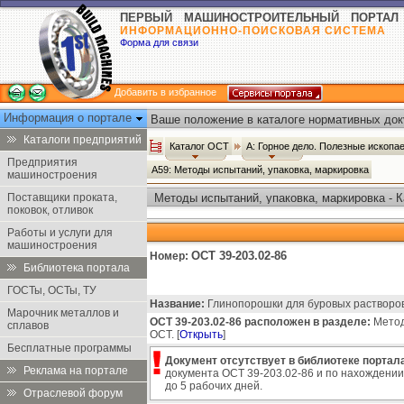
ПЕРВЫЙ МАШИНОСТРОИТЕЛЬНЫЙ ПОРТАЛ
ИНФОРМАЦИОННО-ПОИСКОВАЯ СИСТЕМА
Форма для связи
Добавить в избранное
Информация о портале
Ваше положение в каталоге нормативных док
Каталоги предприятий
Каталог ОСТ
А: Горное дело. Полезные ископ
Предприятия
А59: Методы испытаний, упаковка, маркировка
машиностроения
Поставщики проката,
Методы испытаний, упаковка, маркировка - 
поковок, отливок
Работы и услуги для
машиностроения
ОСТ 39-203.02-86
Номер:
Библиотека портала
ГОСТы, ОСТы, ТУ
Название:
Глинопорошки для буровых растворов
Марочник металлов и
ОСТ 39-203.02-86 расположен в разделе:
Метод
сплавов
ОСТ. [
Открыть
]
Бесплатные программы
Документ отсутствует в библиотеке портала
Реклама на портале
документа ОСТ 39-203.02-86 и по нахождении
до 5 рабочих дней.
Отраслевой форум