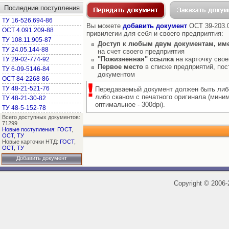
Последние поступления
ТУ 16-526.694-86
Вы можете
добавить документ
ОСТ 39-203.0
ОСТ 4.091.209-88
привилегии для себя и своего предприятия:
ТУ 108.11.905-87
Доступ к любым двум документам, им
ТУ 24.05.144-88
на счет своего предприятия
"Пожизненная" ссылка
на карточку свое
ТУ 29-02-774-92
Первое место
в списке предприятий, пос
ТУ 6-09-5146-84
документом
ОСТ 84-2268-86
ТУ 48-21-521-76
Передаваемый документ должен быть либ
либо сканом с печатного оригинала (мини
ТУ 48-21-30-82
оптимальное - 300dpi).
ТУ 48-5-152-78
Всего доступных документов:
71299
Новые поступления
:
ГОСТ
,
ОСТ
,
ТУ
Новые карточки НТД:
ГОСТ
,
ОСТ
,
ТУ
Добавить документ
Copyright
©
2006-2