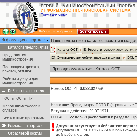
ПЕРВЫЙ МАШИНОСТРОИТЕЛЬНЫЙ ПОРТАЛ
ИНФОРМАЦИОННО-ПОИСКОВАЯ СИСТЕМА
Форма для связи
Добавить в избранное
Информация о портале
Ваше положение в каталоге нормативных док
Каталоги предприятий
Каталог ОСТ
Е: Энергетическое и электротех
Предприятия
Е4: Электрические кабели, провода и шнуры
Е43: 
машиностроения
Поставщики проката,
Провода обмоточные - Каталог ОСТ
поковок, отливок
Работы и услуги для
машиностроения
ОСТ 4Г 0.022.027-69
Номер:
Библиотека портала
ГОСТы, ОСТы, ТУ
Название:
Провод марки ПЭТВ-Р (ограничение ТУ
Марочник металлов и
сплавов
Вступил в действие:
01.07.1971
ОСТ 4Г 0.022.027-69 расположен в разделе:
Про
Бесплатные программы
Реклама на портале
Документ отсутствует в библиотеке портала
документа ОСТ 4Г 0.022.027-69 и по нахожде
Отраслевой форум
до 5 рабочих дней.