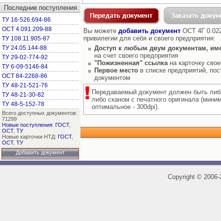
Последние поступления
ТУ 16-526.694-86
ОСТ 4.091.209-88
Вы можете
добавить документ
ОСТ 4Г 0.022
привилегии для себя и своего предприятия:
ТУ 108.11.905-87
ТУ 24.05.144-88
Доступ к любым двум документам, им
на счет своего предприятия
ТУ 29-02-774-92
"Пожизненная" ссылка
на карточку свое
ТУ 6-09-5146-84
Первое место
в списке предприятий, пос
ОСТ 84-2268-86
документом
ТУ 48-21-521-76
Передаваемый документ должен быть либ
ТУ 48-21-30-82
либо сканом с печатного оригинала (мини
ТУ 48-5-152-78
оптимальное - 300dpi).
Всего доступных документов:
71299
Новые поступления
:
ГОСТ
,
ОСТ
,
ТУ
Новые карточки НТД:
ГОСТ
,
ОСТ
,
ТУ
Добавить документ
Copyright
©
2006-2