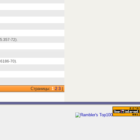
.357-72).
6186-70).
Страницы:
1
2
3
|