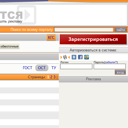
Поиск по всему порталу
КГС
а обмоточные
Авторизоваться в системе:
Логин
Пароль(
забыли?
)
ГОСТ
ОСТ
ТУ
Страницы:
1
2
3
|
Реклама