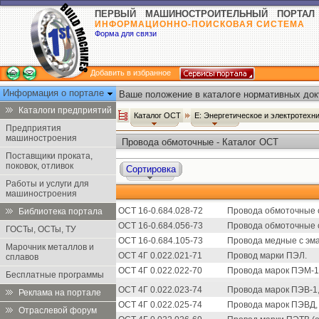
ПЕРВЫЙ МАШИНОСТРОИТЕЛЬНЫЙ ПОРТАЛ
ИНФОРМАЦИОННО-ПОИСКОВАЯ СИСТЕМА
Форма для связи
Добавить в избранное
Информация о портале
Ваше положение в каталоге нормативных док
Каталоги предприятий
Каталог ОСТ
Е: Энергетическое и электротех
Предприятия
машиностроения
Провода обмоточные - Каталог ОСТ
Поставщики проката,
поковок, отливок
Сортировка
Работы и услуги для
машиностроения
ОСТ 16-0.684.028-72
Провода обмоточные с
Библиотека портала
ОСТ 16-0.684.056-73
Провода обмоточные с
ГОСТы, ОСТы, ТУ
ОСТ 16-0.684.105-73
Провода медные с эма
Марочник металлов и
ОСТ 4Г 0.022.021-71
Провод марки ПЭЛ.
сплавов
ОСТ 4Г 0.022.022-70
Провода марок ПЭМ-1 
Бесплатные программы
ОСТ 4Г 0.022.023-74
Провода марок ПЭВ-1,
Реклама на портале
ОСТ 4Г 0.022.025-74
Провода марок ПЭВД, 
Отраслевой форум