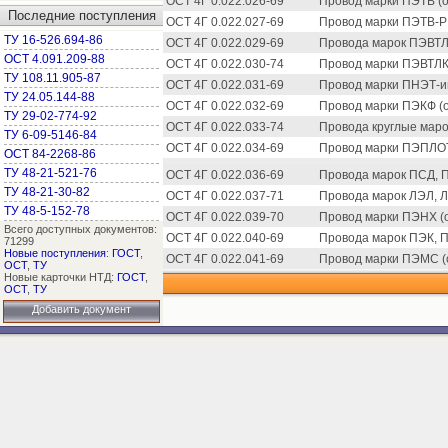
ОСТ 4Г 0.022.026-69
Провод марки ПЭТВ (о
Последние поступления
ОСТ 4Г 0.022.027-69
Провод марки ПЭТВ-Р 
ТУ 16-526.694-86
ОСТ 4Г 0.022.029-69
Провода марок ПЭВТЛ-
ОСТ 4.091.209-88
ОСТ 4Г 0.022.030-74
Провод марки ПЭВТЛК 
ТУ 108.11.905-87
ОСТ 4Г 0.022.031-69
Провод марки ПНЭТ-им
ТУ 24.05.144-88
ОСТ 4Г 0.022.032-69
Провод марки ПЭКФ (о
ТУ 29-02-774-92
ОСТ 4Г 0.022.033-74
Провода круглые маро
ТУ 6-09-5146-84
ОСТ 4Г 0.022.034-69
Провод марки ПЭПЛОТ 
ОСТ 84-2268-86
ТУ 48-21-521-76
ОСТ 4Г 0.022.036-69
Провода марок ПСД, П
ТУ 48-21-30-82
ОСТ 4Г 0.022.037-71
Провода марок ЛЭЛ, 
ТУ 48-5-152-78
ОСТ 4Г 0.022.039-70
Провод марки ПЭНХ (о
Всего доступных документов:
ОСТ 4Г 0.022.040-69
Провода марок ПЭК,
71299
Новые поступления
:
ГОСТ
,
ОСТ 4Г 0.022.041-69
Провод марки ПЭМС (о
ОСТ
,
ТУ
Новые карточки НТД:
ГОСТ
,
ОСТ
,
ТУ
Добавить документ