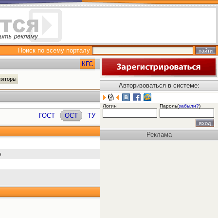
Поиск по всему порталу
КГС
уляторы
Авторизоваться в системе:
Логин
Пароль(
забыли?
)
ГОСТ
ОСТ
ТУ
Реклама
.