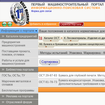
ПЕРВЫЙ МАШИНОСТРОИТЕЛЬНЫЙ ПОРТАЛ
ИНФОРМАЦИОННО-ПОИСКОВАЯ СИСТЕМА
Форма для связи
Добавить в избранное
Информация о портале
Ваше положение в каталоге нормативных док
Каталоги предприятий
Каталог ОСТ
К: Лесоматериалы. Изделия из д
Предприятия
К6: Бумага и бумажные изделия (кроме канцелярских
машиностроения
Поставщики проката,
Методы испытаний. Упаковка. Маркировка - 
поковок, отливок
Работы и услуги для
Сортировка
машиностроения
Библиотека портала
ГОСТы, ОСТы, ТУ
ОСТ 29-87-83
Бумага для глубокой печати. Мет
Бумага конденсаторная. Упаковка
Марочник металлов и
ОСТ 81-78-73
Дополнительные требования к про
сплавов
Бесплатные программы
Реклама на портале
Отраслевой форум