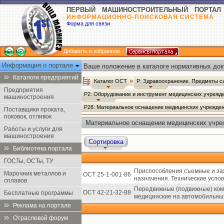
ПЕРВЫЙ МАШИНОСТРОИТЕЛЬНЫЙ ПОРТАЛ
ИНФОРМАЦИОННО-ПОИСКОВАЯ СИСТЕМА
Форма для связи
Добавить в избранное
Информация о портале
Ваше положение в каталоге нормативных док
Каталоги предприятий
Каталог ОСТ
Р: Здравоохранение. Предметы с
Предприятия
Р2: Оборудование и инструмент медицинских учрежд
машиностроения
Р28: Материальное оснащение медицинских учрежде
Поставщики проката,
поковок, отливок
Материальное оснащение медицинских учре
Работы и услуги для
машиностроения
Сортировка
Библиотека портала
ГОСТы, ОСТы, ТУ
Приспособления съемные и за
Марочник металлов и
ОСТ 25-1-001-86
назначения. Технические услов
сплавов
Передвижные (подвижные) ком
ОСТ 42-21-32-88
Бесплатные программы
медицинские на автомобильны
Реклама на портале
Отраслевой форум