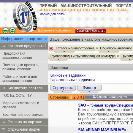
ПЕРВЫЙ МАШИНОСТРОИТЕЛЬНЫЙ ПОРТАЛ
ИНФОРМАЦИОННО-ПОИСКОВАЯ СИСТЕМА
Форма для связи
Добавить в избранное
Информация о портале
Ваше положение в каталоге машиностроения:
Каталоги предприятий
Каталог машиностроения
Общепромышленное 
Предприятия
Трубопроводы и трубопроводная арматура
Трубоп
машиностроения
Поставщики проката,
Задвижки
поковок, отливок
Клиновые задвижки
Работы и услуги для
Параллельные задвижки
машиностроения
Сортировка
Фильтр
Библиотека портала
ГОСТы, ОСТы, ТУ
Добавить предприятие
Страницы:
1
2
3
4
|
Марочник металлов и
ЗАО «"Знамя труда-Спецком
сплавов
Компания работает на рынке Р
Вам трубопроводную запорную
Бесплатные программы
серийном производстве наход
Реклама на портале
город САНКТ-ПЕТЕРБУРГ, Р
Отраслевой форум
SIA «RINAR MASINBUVE»