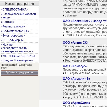
Компания SIA «RINAR MASIN
Новые предприятия
завод "РИГАХИММАШ") предла
регулирующую арматуру; зап
«СПЕЦПОСТАВКА»
сильфонные; оборудование дл
«Златоустовский часовой
, Латвия
завод»
ОАО «Алексинский завод т
«Лантан»
Предприятие специализируетс
«Резинотехника»
трубопроводной арматуры для
«Волчематьев А.Ю.»
энергетической отраслей про
ТУЛЬСКАЯ область, Россия
«Электроресурс»
«СК-Полимеры»
ООО «Антис-СК»
«Научно-
Оборудование поставляется ка
исследовательский
используется на гражданских
инженерный институт»
оборудование на ряд предпри
«МЕТИНВЕСТ-СЕРВИС»
проектам, предприятия, хими
«Шадрин Инжиниринг»
Республика БАШКОРТОСТАН
Предприятий на портале:
ОАО «Армагус»
8576
Производство промышленной 
Добавить предприятие
ВЛАДИМИРСКАЯ область, Р
ОАО «Армалит-1»
ОАО «Армалит-1» - лидер на 
арматуру, предназначенну дл
системах трубопроводов с ди
2
100 кг/см
(по специальным з
город САНКТ-ПЕТЕРБУРГ, Р
ООО «АрмаСила»
ООО «АрмаСила» - поставщик