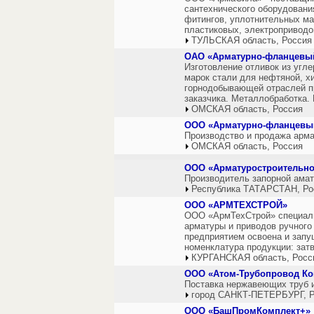
сантехнического оборудования
фитингов, уплотнительных ма
пластиковых, электроприводо
ТУЛЬСКАЯ область, Россия
ОАО «Арматурно-фланцевы
Изготовление отливок из угл
марок стали для нефтяной, х
горнодобывающей отраслей п
заказчика. Металлобработка.
ОМСКАЯ область, Россия
ООО «Арматурно-фланцевый
Производство и продажа арма
ОМСКАЯ область, Россия
ООО «Арматуростроительно
Производитель запорной амат
Республика ТАТАРСТАН, Ро
ООО «АРМТЕХСТРОЙ»
ООО «АрмТехСтрой» специали
арматуры и приводов ручного
предприятием освоена и зап
номенклатура продукции: зат
КУРГАНСКАЯ область, Росс
ООО «Атом-Трубопровод Ко
Поставка нержавеющих труб 
город САНКТ-ПЕТЕРБУРГ, Р
ООО «БашПромКомплект+»