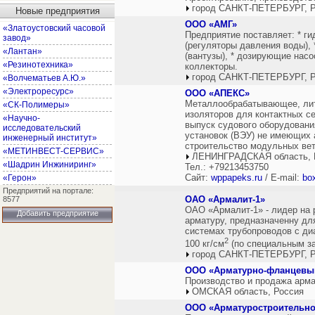
город САНКТ-ПЕТЕРБУРГ, Р
Новые предприятия
ООО «АМГ»
«Златоустовский часовой
Предприятие поставляет: * г
завод»
(регуляторы давления воды),
«Лантан»
(вантузы), * дозирующие нас
«Резинотехника»
коллекторы.
город САНКТ-ПЕТЕРБУРГ, Р
«Волчематьев А.Ю.»
«Электроресурс»
ООО «АПЕКС»
Металлообрабатывающее, лит
«СК-Полимеры»
изоляторов для контактных се
«Научно-
выпуск судового оборудовани
исследовательский
установок (ВЭУ) не имеющих а
инженерный институт»
строительство модульных вет
«МЕТИНВЕСТ-СЕРВИС»
ЛЕНИНГРАДСКАЯ область, 
«Шадрин Инжиниринг»
Тел.: +79213453750
Сайт:
wppapeks.ru
/ E-mail:
bo
«Герон»
Предприятий на портале:
ОАО «Армалит-1»
8577
ОАО «Армалит-1» - лидер на 
Добавить предприятие
арматуру, предназначенну дл
системах трубопроводов с ди
2
100 кг/см
(по специальным з
город САНКТ-ПЕТЕРБУРГ, Р
ООО «Арматурно-фланцевый
Производство и продажа арма
ОМСКАЯ область, Россия
ООО «Арматуростроительно