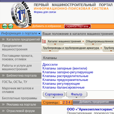
ПЕРВЫЙ МАШИНОСТРОИТЕЛЬНЫЙ ПОРТАЛ
ИНФОРМАЦИОННО-ПОИСКОВАЯ СИСТЕМА
Форма для связи
Добавить в избранное
Информация о портале
Ваше положение в каталоге машиностроения:
Каталоги предприятий
Каталог машиностроения
Общепромышленное 
Предприятия
Трубопроводы и трубопроводная арматура
Трубоп
машиностроения
Поставщики проката,
Клапаны
поковок, отливок
Дроссели
Работы и услуги для
Клапаны запорные (вентили)
машиностроения
Клапаны запорно-регулирующие
Библиотека портала
Клапаны распределительные
Клапаны предохранительные
ГОСТы, ОСТы, ТУ
Клапаны регулирующие
Клапаны балансировочные
Марочник металлов и
сплавов
Сортировка
Фильтр
Бесплатные программы
Добавить предприятие
Страницы:
1
2
3
4
|
Реклама на портале
ООО «"Армкомплектсервис
Отраслевой форум
Проектирование, производств