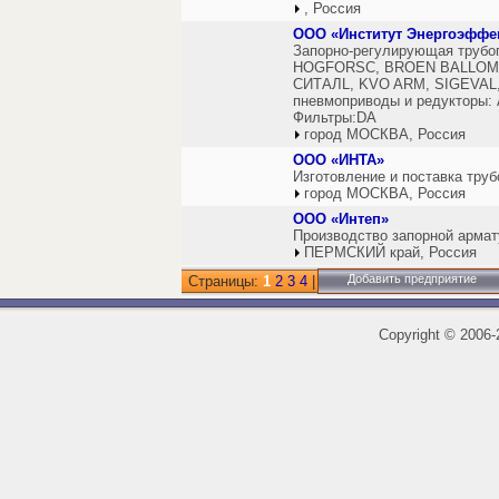
, Россия
ООО «Институт Энергоэффе
Запорно-регулирующая трубо
НOGFORSС, BROEN BALLOMA
СИТАЛL, KVO ARM, SIGEVAL, 
пневмоприводы и редукторы:
Фильтры:DA
город МОСКВА, Россия
ООО «ИНТА»
Изготовление и поставка тру
город МОСКВА, Россия
ООО «Интеп»
Производство запорной армат
ПЕРМСКИЙ край, Россия
Добавить предприятие
Страницы:
1
2
3
4
|
Copyright
©
2006-2