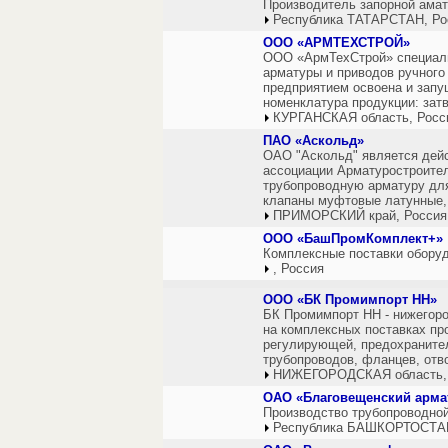
Производитель запорной амат
Республика ТАТАРСТАН, Ро
ООО «АРМТЕХСТРОЙ»
ООО «АрмТехСтрой» специали
арматуры и приводов ручного
предприятием освоена и зап
номенклатура продукции: зат
КУРГАНСКАЯ область, Росс
ПАО «Аскольд»
ОАО "Аскольд" является дей
ассоциации Арматуростроител
трубопроводную арматуру для
клапаны муфтовые латунные,
ПРИМОРСКИЙ край, Россия
ООО «БашПромКомплект+»
Комплексные поставки оборуд
, Россия
ООО «БК Промимпорт НН»
БК Промимпорт НН - нижегоро
на комплексных поставках пр
регулирующей, предохранител
трубопроводов, фланцев, отв
НИЖЕГОРОДСКАЯ область,
ОАО «Благовещенский арма
Производство трубопроводно
Республика БАШКОРТОСТАН