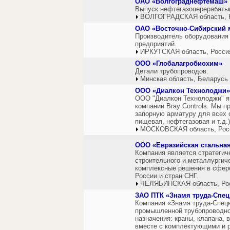
ОАО «Волгограднефтемаш»
Выпуск нефтегазоперерабаты
ВОЛГОГРАДСКАЯ область, 
ОАО «Восточно-Сибирский 
Производитель оборудования
предприятий.
ИРКУТСКАЯ область, Росси
ООО «Глобалагробиохим»
Детали трубопроводов.
Минская область, Беларусь
ООО «Диалкон Технолоджи»
ООО "Диалкон Технолоджи" 
компании Bray Controls. Мы 
запорную арматуру для всех 
пищевая, нефтегазовая и т.д.)
МОСКОВСКАЯ область, Рос
ООО «Евразийская стальна
Компания является стратегич
строительного и металлургич
комплексные решения в сфер
России и стран СНГ.
ЧЕЛЯБИНСКАЯ область, Ро
ЗАО ПТК «Знамя труда-Спе
Компания «Знамя труда-Спец
промышленной трубопроводно
назначения: краны, клапана, в
вместе с комплектующими и 