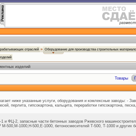
брабатывающих отраслей
Оборудование для производства строительных материал
 изделий
ментных изделий
Товары
лагает ниже указанные услуги, оборудования и комлексные заводы: - За
есей, перлита, гипсокартона, кальцита, переработки гипсокартона, песка
1 и ФЦ-2, запасные части бетонных заводов Ржевского машиностроител
 М-500,М-1000,Н-500,Е-1000, бетоносмесителей Т-500, Т-1000 и других 