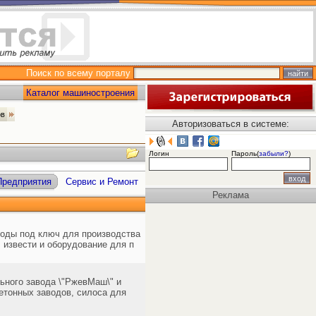
Поиск по всему порталу
Каталог машиностроения
ов
Авторизоваться в системе:
Логин
Пароль(
забыли?
)
Предприятия
Сервис и Ремонт
Реклама
воды под ключ для производства
, извести и оборудование для п
ьного завода \"РжевМаш\" и
бетонных заводов, силоса для