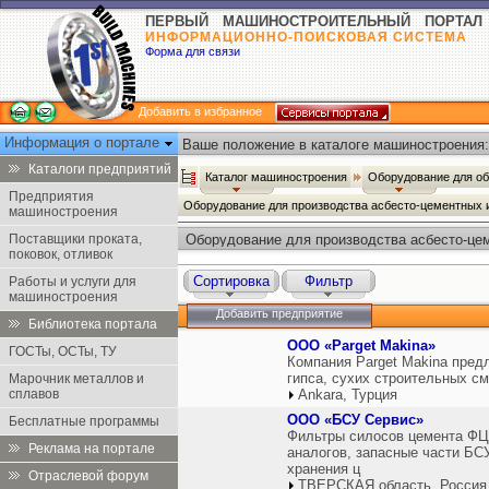
ПЕРВЫЙ МАШИНОСТРОИТЕЛЬНЫЙ ПОРТАЛ
ИНФОРМАЦИОННО-ПОИСКОВАЯ СИСТЕМА
Форма для связи
Добавить в избранное
Информация о портале
Ваше положение в каталоге машиностроения:
Каталоги предприятий
Каталог машиностроения
Оборудование для о
Предприятия
Оборудование для производства асбесто-цементных
машиностроения
Поставщики проката,
Оборудование для производства асбесто-це
поковок, отливок
Сортировка
Фильтр
Работы и услуги для
машиностроения
Добавить предприятие
Библиотека портала
ООО «Parget Makina»
ГОСТы, ОСТы, ТУ
Компания Parget Makina пред
гипса, сухих строительных см
Марочник металлов и
сплавов
Ankara, Турция
ООО «БСУ Сервис»
Бесплатные программы
Фильтры силосов цемента ФЦ-
Реклама на портале
аналогов, запасные части БСУ
хранения ц
Отраслевой форум
ТВЕРСКАЯ область, Россия