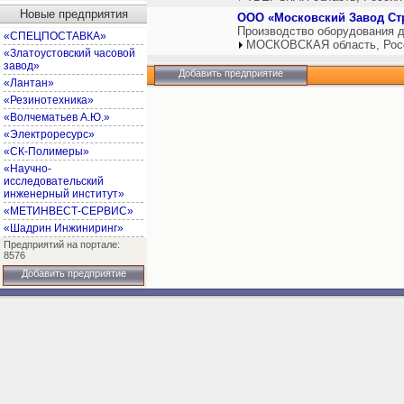
Новые предприятия
ООО «Московский Завод Ст
Производство оборудования д
«СПЕЦПОСТАВКА»
МОСКОВСКАЯ область, Рос
«Златоустовский часовой
завод»
Добавить предприятие
«Лантан»
«Резинотехника»
«Волчематьев А.Ю.»
«Электроресурс»
«СК-Полимеры»
«Научно-
исследовательский
инженерный институт»
«МЕТИНВЕСТ-СЕРВИС»
«Шадрин Инжиниринг»
Предприятий на портале:
8576
Добавить предприятие