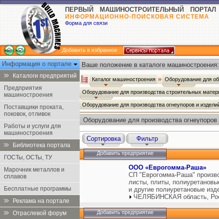
ПЕРВЫЙ МАШИНОСТРОИТЕЛЬНЫЙ ПОРТАЛ
ИНФОРМАЦИОННО-ПОИСКОВАЯ СИСТЕМА
Форма для связи
Добавить в избранное
Информация о портале
Ваше положение в каталоге машиностроения:
Каталоги предприятий
Каталог машиностроения
Оборудование для о
Предприятия
Оборудование для производства строительных мате
машиностроения
Оборудование для производства огнеупоров и издели
Поставщики проката,
поковок, отливок
Оборудование для производства огнеупоров 
Работы и услуги для
машиностроения
Сортировка
Фильтр
Библиотека портала
Добавить предприятие
ГОСТы, ОСТы, ТУ
ООО «Еврогомма-Раша»
Марочник металлов и
СП "Еврогомма-Раша" произво
сплавов
листы, плиты, полиуретановы
Бесплатные программы
и другие полиуретановые изд
ЧЕЛЯБИНСКАЯ область, Ро
Реклама на портале
Добавить предприятие
Отраслевой форум