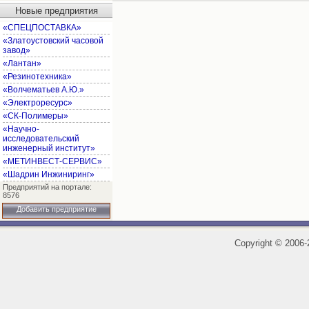
Новые предприятия
«СПЕЦПОСТАВКА»
«Златоустовский часовой
завод»
«Лантан»
«Резинотехника»
«Волчематьев А.Ю.»
«Электроресурс»
«СК-Полимеры»
«Научно-
исследовательский
инженерный институт»
«МЕТИНВЕСТ-СЕРВИС»
«Шадрин Инжиниринг»
Предприятий на портале:
8576
Добавить предприятие
Copyright
©
2006-2