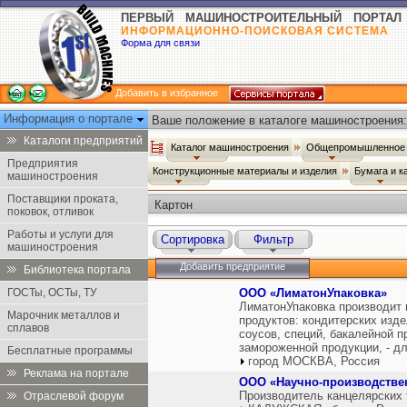
ПЕРВЫЙ МАШИНОСТРОИТЕЛЬНЫЙ ПОРТАЛ
ИНФОРМАЦИОННО-ПОИСКОВАЯ СИСТЕМА
Форма для связи
Добавить в избранное
Информация о портале
Ваше положение в каталоге машиностроения:
Каталоги предприятий
Каталог машиностроения
Общепромышленное 
Предприятия
Конструкционные материалы и изделия
Бумага и к
машиностроения
Поставщики проката,
Картон
поковок, отливок
Работы и услуги для
Сортировка
Фильтр
машиностроения
Добавить предприятие
Библиотека портала
ГОСТы, ОСТы, ТУ
ООО «ЛиматонУпаковка»
ЛиматонУпаковка производит
Марочник металлов и
продуктов: кондитерских изде
сплавов
соусов, специй, бакалейной пр
замороженной продукции, - д
Бесплатные программы
город МОСКВА, Россия
Реклама на портале
ООО «Научно-производстве
Производитель канцелярских т
Отраслевой форум