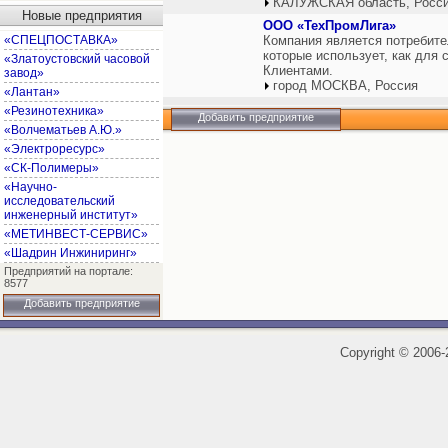
КАЛУЖСКАЯ область, Росс
Новые предприятия
ООО «ТехПромЛига»
«СПЕЦПОСТАВКА»
Компания является потребите
которые использует, как для 
«Златоустовский часовой
Клиентами.
завод»
город МОСКВА, Россия
«Лантан»
«Резинотехника»
Добавить предприятие
«Волчематьев А.Ю.»
«Электроресурс»
«СК-Полимеры»
«Научно-
исследовательский
инженерный институт»
«МЕТИНВЕСТ-СЕРВИС»
«Шадрин Инжиниринг»
Предприятий на портале:
8577
Добавить предприятие
Copyright
©
2006-2