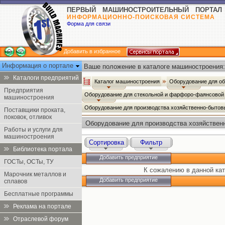
ПЕРВЫЙ МАШИНОСТРОИТЕЛЬНЫЙ ПОРТАЛ
ИНФОРМАЦИОННО-ПОИСКОВАЯ СИСТЕМА
Форма для связи
Добавить в избранное
Информация о портале
Ваше положение в каталоге машиностроения:
Каталоги предприятий
Каталог машиностроения
Оборудование для о
Предприятия
Оборудование для стекольной и фарфоро-фаянсово
машиностроения
Оборудование для производства хозяйственно-бытовы
Поставщики проката,
поковок, отливок
Оборудование для производства хозяйственн
Работы и услуги для
машиностроения
Сортировка
Фильтр
Библиотека портала
Добавить предприятие
ГОСТы, ОСТы, ТУ
К сожалению в данной кат
Марочник металлов и
Добавить предприятие
сплавов
Бесплатные программы
Реклама на портале
Отраслевой форум