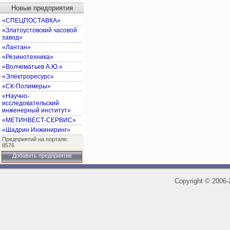
Новые предприятия
«СПЕЦПОСТАВКА»
«Златоустовский часовой
завод»
«Лантан»
«Резинотехника»
«Волчематьев А.Ю.»
«Электроресурс»
«СК-Полимеры»
«Научно-
исследовательский
инженерный институт»
«МЕТИНВЕСТ-СЕРВИС»
«Шадрин Инжиниринг»
Предприятий на портале:
8576
Добавить предприятие
Copyright
©
2006-2