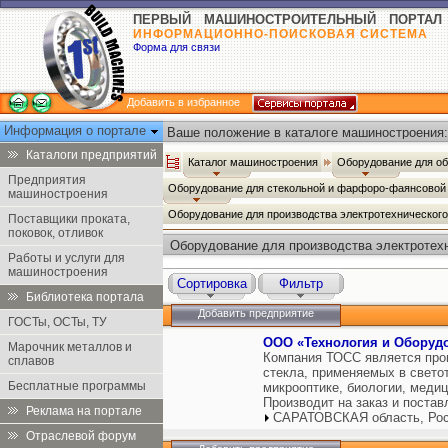
ПЕРВЫЙ МАШИНОСТРОИТЕЛЬНЫЙ ПОРТАЛ
ИНФОРМАЦИОННО-ПОИСКОВАЯ СИСТЕМА
Форма для связи
Добавить в избранное
Информация о портале
Ваше положение в каталоге машиностроения:
Каталоги предприятий
Каталог машиностроения
Оборудование для о
Предприятия
Оборудование для стекольной и фарфоро-фаянсово
машиностроения
Оборудование для производства электротехнического
Поставщики проката,
поковок, отливок
Оборудование для производства электротехн
Работы и услуги для
машиностроения
Сортировка
Фильтр
Библиотека портала
Добавить предприятие
ГОСТы, ОСТы, ТУ
ООО «Технология и Оборудо
Марочник металлов и
Кoмпания ТОСС является про
сплавов
стекла, применяемых в светот
Бесплатные программы
микрооптике, биологии, медиц
Производит на заказ и поста
Реклама на портале
САРАТОВСКАЯ область, Ро
Отраслевой форум