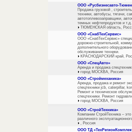
ООО «Русбизнесавто-Тюмен
Продажа грузовой , строитель
техники, автобусы, тягачи, са
автотоплевозаправщики, авто
темных нефтепродуктов и т.д.
ТЮМЕНСКАЯ область, Росс
ООО «СнабТехСервис»
ООО «СнабТехСервис» специа
дорожно-строительной, комму
дополнительного оборудовани
обслуживание техники.
КРАСНОДАРСКИЙ край, Рос
ООО «СпецАвто»
Аренда и продажа спецтехник
город МОСКВА, Россия
ООО «Строймеханика»
Аренда, продажа и ремонт экс
спецтехники jcb, caterpillar,
Ремонт и техническое обслуж
спецтехники. Ремонт гидравл
город МОСКВА, Россия
ООО «СтройТехника»
Компании СтройТехника – это 
различного эксплуатационног
, Россия
ООО ТД «ТехРегионКомплек