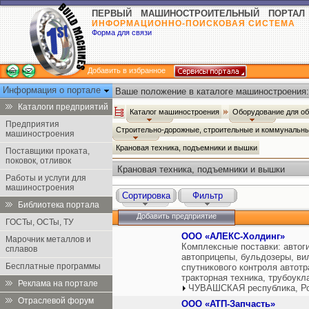
ПЕРВЫЙ МАШИНОСТРОИТЕЛЬНЫЙ ПОРТАЛ
ИНФОРМАЦИОННО-ПОИСКОВАЯ СИСТЕМА
Форма для связи
Добавить в избранное
Информация о портале
Ваше положение в каталоге машиностроения:
Каталоги предприятий
Каталог машиностроения
Оборудование для о
Предприятия
Строительно-дорожные, строительные и коммуналь
машиностроения
Крановая техника, подъемники и вышки
Поставщики проката,
поковок, отливок
Крановая техника, подъемники и вышки
Работы и услуги для
машиностроения
Сортировка
Фильтр
Библиотека портала
Добавить предприятие
ГОСТы, ОСТы, ТУ
ООО «АЛЕКС-Холдинг»
Марочник металлов и
Комплексные поставки: автог
сплавов
автоприцепы, бульдозеры, ви
Бесплатные программы
спутникового контроля автотр
тракторная техника, трубоукл
Реклама на портале
ЧУВАШСКАЯ республика, Р
Отраслевой форум
ООО «АТП-Запчасть»