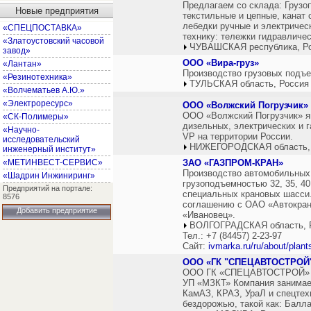
Предлагаем со склада: Грузо
Новые предприятия
текстильные и цепные, канат 
лебедки ручные и электричес
«СПЕЦПОСТАВКА»
технику: тележки гидравличе
«Златоустовский часовой
ЧУВАШСКАЯ республика, Р
завод»
ООО «Вира-груз»
«Лантан»
Производство грузовых подъе
«Резинотехника»
ТУЛЬСКАЯ область, Россия
«Волчематьев А.Ю.»
«Электроресурс»
ООО «Волжский Погрузчик»
ООО «Волжский Погрузчик» я
«СК-Полимеры»
дизельных, электрических и г
«Научно-
VP на территории России.
исследовательский
НИЖЕГОРОДСКАЯ область,
инженерный институт»
«МЕТИНВЕСТ-СЕРВИС»
ЗАО «ГАЗПРОМ-КРАН»
Производство автомобильных 
«Шадрин Инжиниринг»
грузоподъемностью 32, 35, 40
Предприятий на портале:
специальных крановых шасси.
8576
соглашению с ОАО «Автокран
Добавить предприятие
«Ивановец».
ВОЛГОГРАДСКАЯ область, 
Тел.: +7 (84457) 2-23-97
Сайт:
ivmarka.ru/ru/about/plan
ООО «ГК "СПЕЦАВТОСТРОЙ
ООО ГК «СПЕЦАВТОСТРОЙ» и 
УП «МЗКТ» Компания занимае
КамАЗ, КРАЗ, УраЛ и спецтех
бездорожью, такой как: Балл