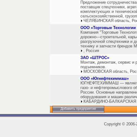
Предложение сотрудничества
поставщик спецтехники, агрег
комплектующих и технической
сельскохозяйственной, грузо
ЧЕЛЯБИНСКАЯ область, Ро
ООО «Торговые Технологии
Компания "Торговые Технолог
дорожно—строительной, карь
разгрузочной спецтехники и 
технику и запчасти брендо
, Россия
ЗАО «ШТРОС»
Монтаж, демонтаж, сервис и 
подъемников.
МОСКОВСКАЯ область, Рос
ООО «Югнефтехиммаш»
ЮГНЕФТЕХИММАШ — является
газо- и нефтепромыслового 
России. Основные направлени
оборудования и машин различ
КАБАРДИНО-БАЛКАРСКАЯ ре
Добавить предприятие
Copyright
©
2006-2