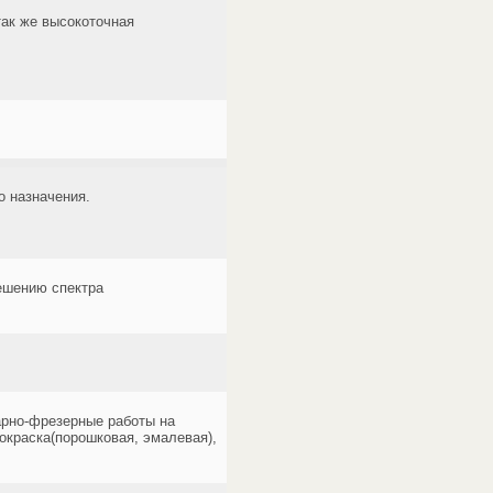
так же высокоточная
о назначения.
ешению спектра
карно-фрезерные работы на
окраска(порошковая, эмалевая),