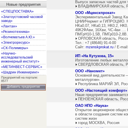
Выпуск запасных частей для 
Новые предприятия
ВЛАДИМИРСКАЯ область, Р
«СПЕЦПОСТАВКА»
ООО «Мценскпрокат»
«Златоустовский часовой
Экспериментальный Завод Кач
завод»
ЦНИИЧермет и ГИПРОЦМО. НП0
НКа0,07, НКа0,13, НК0,2, НК0
«Лантан»
49К2ФАви, 16Хви, ЧС-4ви ...
«Резинотехника»
ПМГрН10-1,5В, ПМГр010-2,8В.
«Волчематьев А.Ю.»
ОРЛОВСКАЯ область, Росс
«Электроресурс»
Тел.: +7 (48646) 91-4-00
Сайт:
mzenskprokat.ru
/ E-mail
«СК-Полимеры»
«Научно-
ИП «На Кутузова, 15»
исследовательский
Изготовление любых металлок
инженерный институт»
СВЕРДЛОВСКАЯ область, Р
«МЕТИНВЕСТ-СЕРВИС»
ООО «Наномет»
«Шадрин Инжиниринг»
Основной вид деятельности —
Предприятий на портале:
металлургии».
8577
Республика МАРИЙ ЭЛ, Рос
Добавить предприятие
ООО «Настоящий комфорт»
Наше предприятие занимаетс
ПЕНЗЕНСКАЯ область, Рос
ОАО НПО «Наука»
Открытое акционерное общес
в области создания систем к
систем жизн
город МОСКВА, Россия