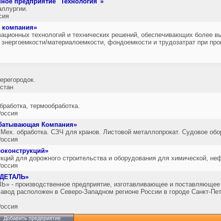
ное предприятие "Технология"»
аллургии.
сия
я компания»
вационных технологий и технических решений, обеспечивающих более в
энергоемкости/материалоемкости, фондоемкости и трудозатрат при про
ерегородок.
хстан
бработка, термообработка.
оссия
абатывающая Компания»
 Мех. обработка. СЗЧ для кранов. Листовой металлопрокат. Судовое обо
оссия
локонструкций»
кций для дорожного строительства и оборудования для химической, н
оссия
ОДЕТАЛЬ»
» - производственное предприятие, изготавливающее и поставляющее 
Завод расположен в Северо-Западном регионе России в городе Санкт-Пет
оссия
Добавить предприятие