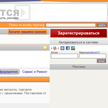
Поиск по всему порталу
Каталог машиностроения
Авторизоваться в системе:
Логин
Пароль(
забыли?
)
Реклама
Предприятия
Сервис и Ремонт
из металла, торговля
м с заказчиками. Поставляем от