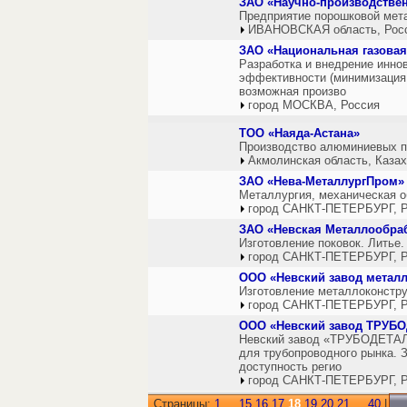
ЗАО «Научно-производствен
Предприятие порошковой мет
ИВАНОВСКАЯ область, Рос
ЗАО «Национальная газова
Разработка и внедрение инно
эффективности (минимизация 
возможная произво
город МОСКВА, Россия
ТОО «Наяда-Астана»
Производство алюминиевых п
Акмолинская область, Каза
ЗАО «Нева-МеталлургПром»
Металлургия, механическая о
город САНКТ-ПЕТЕРБУРГ, Р
ЗАО «Невская Металлообр
Изготовление поковок. Литье.
город САНКТ-ПЕТЕРБУРГ, Р
ООО «Невский завод метал
Изготовление металлоконстру
город САНКТ-ПЕТЕРБУРГ, Р
ООО «Невский завод ТРУБ
Невский завод «ТРУБОДЕТАЛЬ
для трубопроводного рынка. 
доступность регио
город САНКТ-ПЕТЕРБУРГ, Р
Страницы:
1
...
15
16
17
18
19
20
21
...
40
|