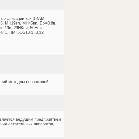
х организаций как ВИАМ,
3, МН19вп, МН45вп, БрХ0,8в,
ав 19в, 29НКви, 50Нви,
0,1, ПМГрОБ10-1,-0,1У,
елий методом порошковой
является ведущим предприятием
ения летательных аппаратов,