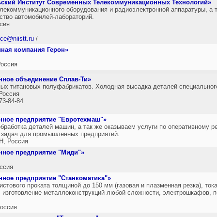
ьский Институт Современных Телекоммуникационных Технологий»
елекоммуникационного оборудования и радиоэлектронной аппаратуры, а 
ство автомобилей-лабораторий.
сия
ice@niistt.ru
/
нная компания Герон»
оссия
нное объединение Сплав-Ти»
ых титановых полуфабрикатов. Холодная высадка деталей специальног
Россия
173-84-84
нное предприятие "Евротехмаш"»
бработка деталей машин, а так же оказываем услуги по оперативному р
х задач для промышленных предприятий.
, Россия
нное предприятие "Миди"»
ссия
ное предприятие "Станкоматика"»
стового проката толщиной до 150 мм (газовая и плазменная резка), то
а, изготовление металлоконструкций любой сложности, электрошкафов, п
оссия