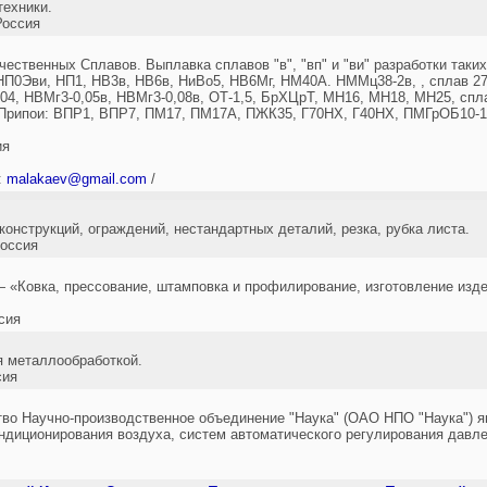
техники.
оссия
ественных Сплавов. Выплавка сплавов "в", "вп" и "ви" разработки таки
Эви, НП1, НВ3в, НВ6в, НиВо5, НВ6Мг, НМ40А. НММц38-2в, , сплав 27
,04, НВМг3-0,05в, НВМг3-0,08в, ОТ-1,5, БрХЦрТ, МН16, МН18, МН25, спл
. Припои: ВПР1, ВПР7, ПМ17, ПМ17А, ПЖК35, Г70НХ, Г40НХ, ПМГрОБ10-1-
ия
:
malakaev@gmail.com
/
онструкций, ограждений, нестандартных деталий, резка, рубка листа.
оссия
 «Ковка, прессование, штамповка и профилирование, изготовление изд
сия
я металлообработкой.
сия
тво Научно-производственное объединение "Наука" (ОАО НПО "Наука") 
ондиционирования воздуха, систем автоматического регулирования давл