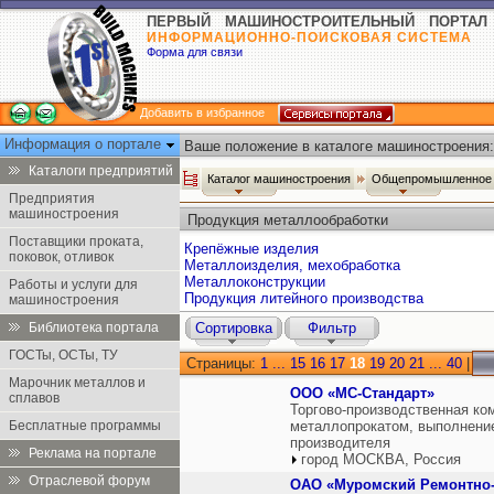
ПЕРВЫЙ МАШИНОСТРОИТЕЛЬНЫЙ ПОРТАЛ
ИНФОРМАЦИОННО-ПОИСКОВАЯ СИСТЕМА
Форма для связи
Добавить в избранное
Информация о портале
Ваше положение в каталоге машиностроения:
Каталоги предприятий
Каталог машиностроения
Общепромышленное 
Предприятия
машиностроения
Продукция металлообработки
Поставщики проката,
Крепёжные изделия
поковок, отливок
Металлоизделия, мехобработка
Металлоконструкции
Работы и услуги для
Продукция литейного производства
машиностроения
Библиотека портала
Сортировка
Фильтр
ГОСТы, ОСТы, ТУ
Страницы:
1
...
15
16
17
18
19
20
21
...
40
|
Марочник металлов и
ООО «МС-Стандарт»
сплавов
Торгово-производственная ко
Бесплатные программы
металлопрокатом, выполнение 
производителя
Реклама на портале
город МОСКВА, Россия
Отраслевой форум
ОАО «Муромский Ремонтно-