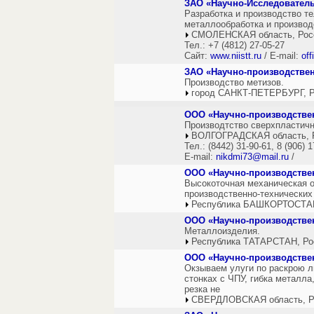
ЗАО «Научно-Исследовател
Разработка и производство т
металлообработка и производ
СМОЛЕНСКАЯ область, Рос
Тел.: +7 (4812) 27-05-27
Сайт:
www.niistt.ru
/ E-mail:
off
ЗАО «Научно-производстве
Производство метизов.
город САНКТ-ПЕТЕРБУРГ, Р
ООО «Научно-производстве
Производтство сверхпластичн
ВОЛГОГРАДСКАЯ область, 
Тел.: (8442) 31-90-61, 8 (906) 
E-mail:
nikdmi73@mail.ru
/
ООО «Научно-производстве
Высокоточная механическая о
производственно-технически
Республика БАШКОРТОСТАН
ООО «Научно-производстве
Металлоизделия.
Республика ТАТАРСТАН, Ро
ООО «Научно-производствен
Окзываем улуги по раскрою ли
стонках с ЧПУ, гибка металл
резка не
СВЕРДЛОВСКАЯ область, Р