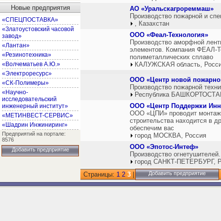
Новые предприятия
АО «Уральскагрореммаш»
Производство пожарной и спе
«СПЕЦПОСТАВКА»
, Казахстан
«Златоустовский часовой
ООО «Феал-Технология»
завод»
Производство аморфной ленты
«Лантан»
элементов. Компания ФЕАЛ-Т
«Резинотехника»
полиметаллических сплаво
«Волчематьев А.Ю.»
КАЛУЖСКАЯ область, Росс
«Электроресурс»
ООО «Центр новой пожарной
«СК-Полимеры»
Производство пожарной техни
«Научно-
Республика БАШКОРТОСТАН
исследовательский
ООО «Центр Поддержки Ин
инженерный институт»
ООО «ЦПИ» проводит монтаж 
«МЕТИНВЕСТ-СЕРВИС»
строительства находится в д
«Шадрин Инжиниринг»
обеспечим вас
Предприятий на портале:
город МОСКВА, Россия
8576
ООО «Эпотос-Интеф»
Добавить предприятие
Производство огнетушителей.
город САНКТ-ПЕТЕРБУРГ, Р
Добавить предприятие
Страницы:
1
2
3
|