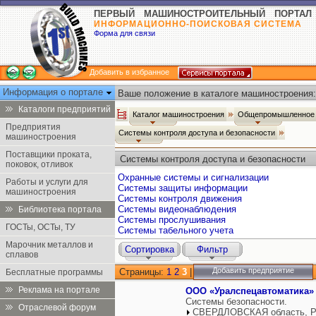
ПЕРВЫЙ МАШИНОСТРОИТЕЛЬНЫЙ ПОРТАЛ
ИНФОРМАЦИОННО-ПОИСКОВАЯ СИСТЕМА
Форма для связи
Добавить в избранное
Информация о портале
Ваше положение в каталоге машиностроения:
Каталоги предприятий
Каталог машиностроения
Общепромышленное 
Предприятия
Системы контроля доступа и безопасности
машиностроения
Поставщики проката,
Системы контроля доступа и безопасности
поковок, отливок
Охранные системы и сигнализации
Работы и услуги для
Системы защиты информации
машиностроения
Системы контроля движения
Системы видеонаблюдения
Библиотека портала
Системы прослушивания
ГОСТы, ОСТы, ТУ
Системы табельного учета
Марочник металлов и
Сортировка
Фильтр
сплавов
Добавить предприятие
Страницы:
1
2
3
|
Бесплатные программы
Реклама на портале
ООО «Уралспецавтоматика»
Системы безопасности.
Отраслевой форум
СВЕРДЛОВСКАЯ область, Р