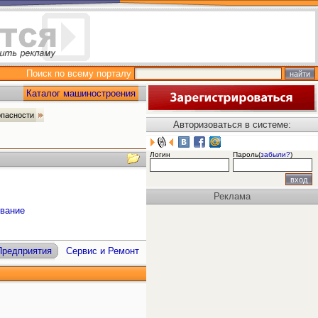
Поиск по всему порталу
Каталог машиностроения
опасности
Авторизоваться в системе:
Логин
Пароль(
забыли?
)
Реклама
ование
Предприятия
Сервис и Ремонт