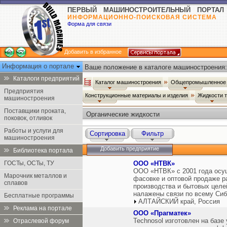
ПЕРВЫЙ МАШИНОСТРОИТЕЛЬНЫЙ ПОРТАЛ
ИНФОРМАЦИОННО-ПОИСКОВАЯ СИСТЕМА
Форма для связи
Добавить в избранное
Информация о портале
Ваше положение в каталоге машиностроения:
Каталоги предприятий
Каталог машиностроения
Общепромышленное 
Предприятия
Конструкционные материалы и изделия
Жидкости 
машиностроения
Поставщики проката,
Органические жидкости
поковок, отливок
Работы и услуги для
Сортировка
Фильтр
машиностроения
Добавить предприятие
Библиотека портала
ГОСТы, ОСТы, ТУ
ООО «НТВК»
ООО «НТВК» с 2001 года осущ
Марочник металлов и
фасовке и оптовой продаже р
сплавов
производства и бытовых целе
налажены связи по всему Сиб
Бесплатные программы
АЛТАЙСКИЙ край, Россия
Реклама на портале
ООО «Прагматек»
Technosol изготовлен на базе
Отраслевой форум