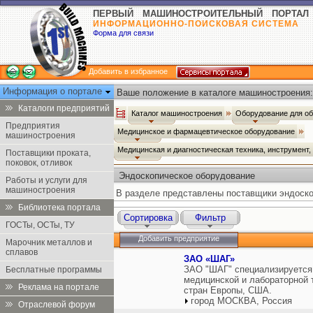
ПЕРВЫЙ МАШИНОСТРОИТЕЛЬНЫЙ ПОРТАЛ
ИНФОРМАЦИОННО-ПОИСКОВАЯ СИСТЕМА
Форма для связи
Добавить в избранное
Информация о портале
Ваше положение в каталоге машиностроения:
Каталоги предприятий
Каталог машиностроения
Оборудование для о
Предприятия
Медицинское и фармацевтическое оборудование
машиностроения
Медицинская и диагностическая техника, инструмент
Поставщики проката,
поковок, отливок
Эндоскопическое оборудование
Работы и услуги для
машиностроения
В разделе представлены поставщики эндоско
Библиотека портала
Сортировка
Фильтр
ГОСТы, ОСТы, ТУ
Добавить предприятие
Марочник металлов и
сплавов
ЗАО «ШАГ»
ЗАО "ШАГ" специализируется 
Бесплатные программы
медицинской и лабораторной 
Реклама на портале
стран Европы, США.
город МОСКВА, Россия
Отраслевой форум