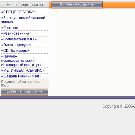
Новые предприятия
Добавить предприятие
«СПЕЦПОСТАВКА»
«Златоустовский часовой
завод»
«Лантан»
«Резинотехника»
«Волчематьев А.Ю.»
«Электроресурс»
«СК-Полимеры»
«Научно-
исследовательский
инженерный институт»
«МЕТИНВЕСТ-СЕРВИС»
«Шадрин Инжиниринг»
Предприятий на портале:
8576
Добавить предприятие
Copyright
©
2006-2