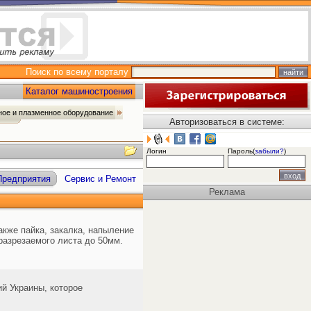
Поиск по всему порталу
Каталог машиностроения
ное и плазменное оборудование
Авторизоваться в системе:
Логин
Пароль(
забыли?
)
Предприятия
Сервис и Ремонт
Реклама
акже пайка, закалка, напыление
 разрезаемого листа до 50мм.
й Украины, которое