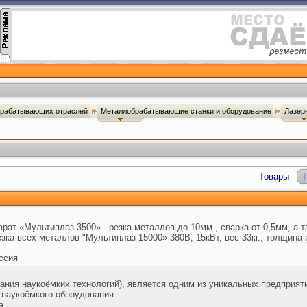
брабатывающих отраслей
Металлобрабатывающие станки и оборудование
Лазер
Товары
ат «Мультиплаз-3500» - резка металлов до 10мм., сварка от 0,5мм, а т
зка всех металлов "Мультиплаз-15000» 380В, 15кВт, вес 33кг., толщина
ссия
ния наукоёмких технологий), является одним из уникальных предприяти
 наукоёмкого оборудования.
а