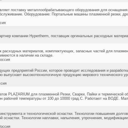
ляет поставку металлообрабатывающего оборудования для оснащения р
обслуживание. Оборудование: Портальные машины плазменной резки, др
сия
ртнер компании Hypertherm, поставщик оргинальных расходных материало
 расходных материалов, комплектующих, запасных частей для плазмен
имеются в наличии на складе.
оссия
дущих предприятий России, которое проводит исследования и разработк
но выпускает высокотехнологичную продукцию мирового технического ур
ссия
атов PLAZARIUM для плазменной Резки, Сварки, Пайки и термической о
 рабочей температуры от 100 до 10000 град.С. Работают на ВОДЕ. Малый
нструмента и технологической оснастки. Технологии повышения долгов
й оснастки. Технологии наплавки, напыления, упрочнения, модификации,
оссия