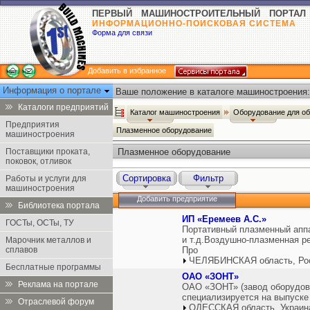
ПЕРВЫЙ МАШИНОСТРОИТЕЛЬНЫЙ ПОРТАЛ
ИНФОРМАЦИОННО-ПОИСКОВАЯ СИСТЕМА
Форма для связи
Добавить в избранное
Информация о портале
Ваше положение в каталоге машиностроения:
Каталоги предприятий
Каталог машиностроения
Оборудование для о
Предприятия
Плазменное оборудование
машиностроения
Поставщики проката,
Плазменное оборудование
поковок, отливок
Сортировка
Фильтр
Работы и услуги для
машиностроения
Добавить предприятие
Библиотека портала
ИП «Еремеев А.С.»
ГОСТы, ОСТы, ТУ
Портативный плазменный аппар
и т.д.Воздушно-плазменная ре
Марочник металлов и
сплавов
Про
ЧЕЛЯБИНСКАЯ область, Ро
Бесплатные программы
ОАО «ЗОНТ»
Реклама на портале
ОАО «ЗОНТ» (завод оборудова
специализируется на выпуске
Отраслевой форум
ОДЕССКАЯ область, Украин