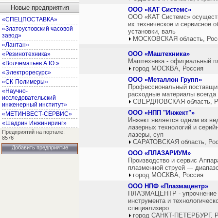
Новые предприятия
ООО «КАТ Системс»
ООО «КАТ Системс» осуществ
«СПЕЦПОСТАВКА»
их техническое и сервисное 
«Златоустовский часовой
установки, валь
завод»
МОСКОВСКАЯ область, Рос
«Лантан»
ООО «Маштехника»
«Резинотехника»
Маштехника - официальный па
«Волчематьев А.Ю.»
город МОСКВА, Россия
«Электроресурс»
ООО «Металлон Групп»
«СК-Полимеры»
Профессиональный поставщик
«Научно-
расходные материалы всегда 
исследовательский
СВЕРДЛОВСКАЯ область, Р
инженерный институт»
ООО «НПП "Инжект"»
«МЕТИНВЕСТ-СЕРВИС»
Инжект является одним из ве
«Шадрин Инжиниринг»
лазерных технологий и серий
Предприятий на портале:
лазеры, суп
8576
САРАТОВСКАЯ область, Ро
Добавить предприятие
ООО «ПЛАЗАРИУМ»
Производство и сервис Аппар
плазменной струей — диапазон
город МОСКВА, Россия
ООО НПФ «Плазмацентр»
ПЛАЗМАЦЕНТР - упрочнение и
инструмента и технологическо
специализиро
город САНКТ-ПЕТЕРБУРГ, Р