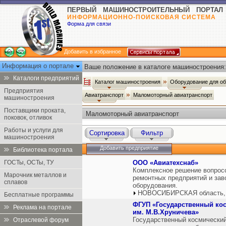
ПЕРВЫЙ МАШИНОСТРОИТЕЛЬНЫЙ ПОРТАЛ
ИНФОРМАЦИОННО-ПОИСКОВАЯ СИСТЕМА
Форма для связи
Добавить в избранное
Информация о портале
Ваше положение в каталоге машиностроения:
Каталоги предприятий
Каталог машиностроения
Оборудование для о
Предприятия
Авиатранспорт
Маломоторный авиатранспорт
машиностроения
Поставщики проката,
Маломоторный авиатранспорт
поковок, отливок
Работы и услуги для
Сортировка
Фильтр
машиностроения
Добавить предприятие
Библиотека портала
ГОСТы, ОСТы, ТУ
ООО «Авиатехснаб»
Комплексное решение вопросо
Марочник металлов и
ремонтных предприятий и зав
сплавов
оборудования.
НОВОСИБИРСКАЯ область,
Бесплатные программы
ФГУП «Государственный ко
Реклама на портале
им. М.В.Хруничева»
Государственный космический
Отраслевой форум