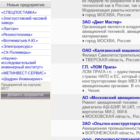
из лидеров по разработке и 
Новые предприятия
технологий как в России, так
Модернизация ракеты-носител
«СПЕЦПОСТАВКА»
город МОСКВА, Россия
«Златоустовский часовой
ЗАО «Джет Мастер»
завод»
Организация является владе
«Лантан»
авиационной техникой, авиац
«Резинотехника»
материалами.
«Волчематьев А.Ю.»
город МОСКВА, Россия
«Электроресурс»
ОАО «Калязинский машинос
«СК-Полимеры»
Филиал Самолетостроительно
«Научно-
ТВЕРСКАЯ область, Россия
исследовательский
Г.П. «ЛОМ Прага»
инженерный институт»
ЛОМ ПРАГА г.п. – единственн
«МЕТИНВЕСТ-СЕРВИС»
странах НАТО и ЕС, который 
«Шадрин Инжиниринг»
конструкторскими бюро МВЗ 
Предприятий на портале:
авиационными органами. В от
8577
, Чехия
Добавить предприятие
АО «Московский авиацион
Ремонт авиационной техники:
двигатели АШ-62ИР, М-14П, г
вертолетах МИ-2, МИ-8.
МОСКОВСКАЯ область, Рос
ЗАО «Опытно-конструкторс
Авиационная промышленность
ВОРОНЕЖСКАЯ область, Р