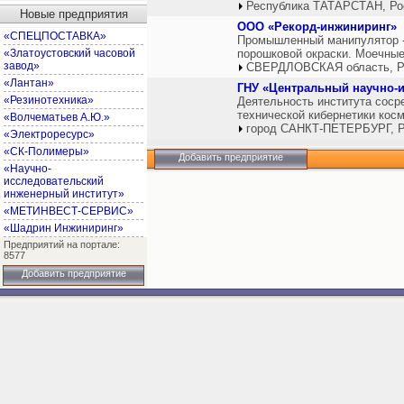
Республика ТАТАРСТАН, Ро
Новые предприятия
ООО «Рекорд-инжиниринг»
«СПЕЦПОСТАВКА»
Промышленный манипулятор - 
«Златоустовский часовой
порошковой окраски. Моечные
завод»
СВЕРДЛОВСКАЯ область, Р
«Лантан»
ГНУ «Центральный научно-и
«Резинотехника»
Деятельность института соср
технической кибернетики косм
«Волчематьев А.Ю.»
город САНКТ-ПЕТЕРБУРГ, Р
«Электроресурс»
«СК-Полимеры»
Добавить предприятие
«Научно-
исследовательский
инженерный институт»
«МЕТИНВЕСТ-СЕРВИС»
«Шадрин Инжиниринг»
Предприятий на портале:
8577
Добавить предприятие