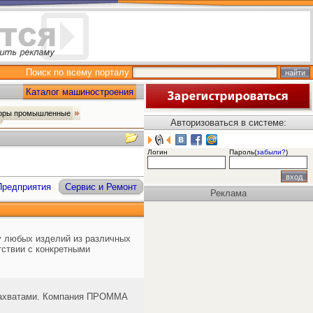
Поиск по всему порталу
Каталог машиностроения
оры промышленные
Авторизоваться в системе:
Логин
Пароль(
забыли?
)
Предприятия
Сервис и Ремонт
Реклама
 любых изделий из различных
тствии с конкретными
захватами. Компания ПРОММА