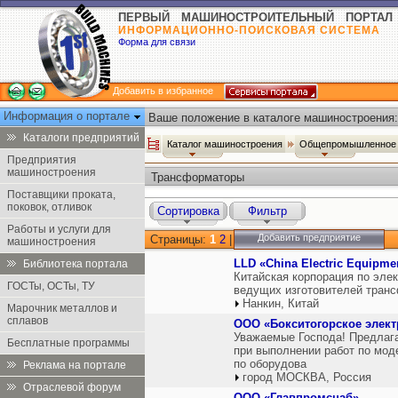
ПЕРВЫЙ МАШИНОСТРОИТЕЛЬНЫЙ ПОРТАЛ
ИНФОРМАЦИОННО-ПОИСКОВАЯ СИСТЕМА
Форма для связи
Добавить в избранное
Информация о портале
Ваше положение в каталоге машиностроения:
Каталоги предприятий
Каталог машиностроения
Общепромышленное 
Предприятия
машиностроения
Трансформаторы
Поставщики проката,
поковок, отливок
Сортировка
Фильтр
Работы и услуги для
Добавить предприятие
Страницы:
1
2
|
машиностроения
LLD «China Electric Equipme
Библиотека портала
Китайская корпорация по элек
ГОСТы, ОСТы, ТУ
ведущих изготовителей транс
Нанкин, Китай
Марочник металлов и
сплавов
ООО «Бокситогорское элек
Уважаемые Господа! Предлаг
Бесплатные программы
при выполнении работ по мод
по оборудова
Реклама на портале
город МОСКВА, Россия
Отраслевой форум
ООО «Главпромснаб»