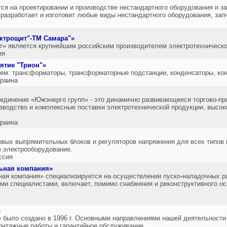
ся на проектировании и производстве нестандартного оборудования и 
разработает и изготовит любые виды нестандартного оборудования, запч
ктрощит"-ТМ Самара"»
» является крупнейшим российским производителем электротехнической
ия
ятие "Трион"»
ем: трансформаторы, трансформаторные подстанции, конденсаторы, кон
раина
единение «Южэнерго групп» - это динамично развивающееся торгово-п
зводство и комплексные поставки электротехнической продукции, высоко
раина
вых выпрямительных блоков и регуляторов напряжения для всех типов 
 электрооборудование.
ссия
ьная компания»
ая компания» специализируется на осуществлении пуско-наладочных ра
ми специалистами, включает, помимо снабжения и реконструктивного ос
»
о создано в 1996 г. Основными направлениями нашей деятельности 
нтажные работы и гарантийное обслуживание.