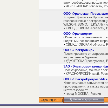
электрооборудование для гор
ЧЕЛЯБИНСКАЯ область, Ро
ООО «Уральская Промышле
Холдинг Уральская Промышле
газопоршневые электростанци
WILSON, SDMO, TEKSAN) и о
СВЕРДЛОВСКАЯ область, Р
ООО «Уралэнерго»
Общество с ограниченной отв
надежным поставщиком широко
СВЕРДЛОВСКАЯ область, Р
ООО «Электромир»
Проектирование электроустан
направленное бурение.
УДМУРТСКАЯ республика, Р
ЗАО «Электромонтажная фи
Проектирование, монтаж элек
КРАСНОЯРСКИЙ край, Росс
ООО «ЭлектроПрогресс-Мск
Наша компания занимается по
производителя, а так же изме
нефтегазовой от
город МОСКВА, Россия
Добавить предприятие
Страницы:
1
2
|