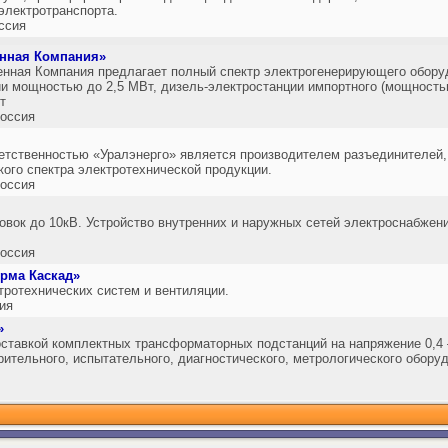
электротранспорта.
ссия
нная Компания»
нная Компания предлагает полный спектр электрогенерирующего обору
и мощностью до 2,5 МВт, дизель-электростанции импортного (мощност
т
оссия
етственностью «Уралэнерго» является производителем разъединителей,
го спектра электротехнической продукции.
оссия
овок до 10кВ. Устройство внутренних и наружных сетей электроснабжени
оссия
рма Каскад»
тротехнических систем и вентиляции.
ия
»
ставкой комплектных трансформаторных подстанций на напряжение 0,4 
рительного, испытательного, диагностического, метрологического оборуд