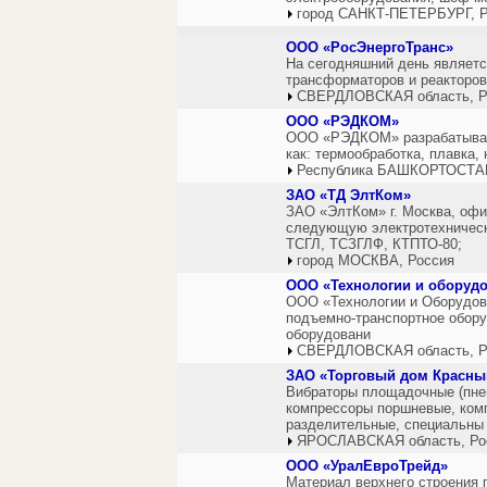
город САНКТ-ПЕТЕРБУРГ, Р
ООО «РосЭнергоТранс»
На сегодняшний день являетс
трансформаторов и реакторов
СВЕРДЛОВСКАЯ область, Р
ООО «РЭДКОМ»
ООО «РЭДКОМ» разрабатывает 
как: термообработка, плавка, 
Республика БАШКОРТОСТАН
ЗАО «ТД ЭлтКом»
ЗАО «ЭлтКом» г. Москва, офи
следующую электротехническ
ТСГЛ, ТСЗГЛФ, КТПТО-80;
город МОСКВА, Россия
ООО «Технологии и оборуд
ООО «Технологии и Оборудова
подъемно-транспортное обору
оборудовани
СВЕРДЛОВСКАЯ область, Р
ЗАО «Торговый дом Красны
Вибраторы площадочные (пнев
компрессоры поршневые, ком
разделительные, специальны
ЯРОСЛАВСКАЯ область, Ро
ООО «УралЕвроТрейд»
Материал верхнего строения 