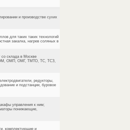
ировании и производстве сухих
лов для таких таких технологий
остная закалка, нагрев соляных в
 со склада в Москве
ОМ, ОМП, ОМГ, ТМТО, ТС, ТСЗ,
электродвигатели, редукторы,
дование и подстанции, буровое
 шкафы управления к ним;
рматоры понижающие,
ти, комплектующие и