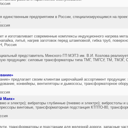
оссия
я единственным предприятием в России, специализирующимся на проект
.
оссия
и изготавливает современные комплексы индукционного нагрева метал
напайка, литьё, нагрев заготовок перед штамповкой, гибка труб, поверхн
, Россия
циальный представитель Минского ГП МЭТЗ им. В.И. Козлова реализует
ую продукцию: силовые трансформаторы типа ТМГ, ТМГСУ, ТМ, ТМЭГ, 
ование»
ние» предлагает своим клиентам широчайший ассортимент продукции: 
дование, конвейеры, вентиляторы и дымососы, трансформаторное обору
оссия
й Маяк»
мо и электро); вибраторы глубинные (пневмо и электро); вибростолы и
прессоры винтовые, трансформаторная подстанция КТПТО-80, трансфо
ссия
пути, трансформаторы и подстанции для железной дороги, запасные час