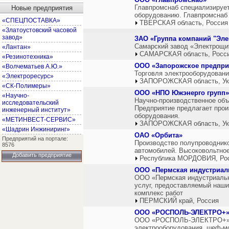
Главпромснаб специализирует
Новые предприятия
оборудованию. Главпромснаб 
«СПЕЦПОСТАВКА»
ТВЕРСКАЯ область, Россия
«Златоустовский часовой
завод»
ЗАО «Группа компаний "Эле
Самарский завод «Электрощит
«Лантан»
САМАРСКАЯ область, Росс
«Резинотехника»
ООО «Запорожское предпри
«Волчематьев А.Ю.»
Торговля электрооборудовани
«Электроресурс»
ЗАПОРОЖСКАЯ область, Ук
«СК-Полимеры»
ООО «НПО Южэнерго групп»
«Научно-
Научно-производственное объ
исследовательский
Предприятие предлагает прои
инженерный институт»
оборудования.
«МЕТИНВЕСТ-СЕРВИС»
ЗАПОРОЖСКАЯ область, Ук
«Шадрин Инжиниринг»
ОАО «Орбита»
Предприятий на портале:
Производство полупроводнико
8576
автомобилей. Высоковольтное
Добавить предприятие
Республика МОРДОВИЯ, Ро
ООО «Пермская индустриал
ООО «Пермская индустриальн
услуг, предоставляемый наши
комплекс работ
ПЕРМСКИЙ край, Россия
ООО «РОСПОЛЬ-ЭЛЕКТРО+
ООО «РОСПОЛЬ-ЭЛЕКТРО+» был
электрооборудования, шеф-мо