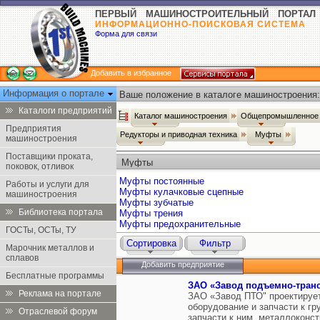
ПЕРВЫЙ МАШИНОСТРОИТЕЛЬНЫЙ ПОРТАЛ
ИНФОРМАЦИОННО-ПОИСКОВАЯ СИСТЕМА
Форма для связи
Добавить в избранное
Информация о портале
Ваше положение в каталоге машиностроения:
Каталоги предприятий
Каталог машиностроения
Общепромышленное 
Предприятия
Редукторы и приводная техника
Муфты
машиностроения
Поставщики проката,
Муфты
поковок, отливок
Муфты постоянные
Работы и услуги для
Муфты кулачковые сцепные
машиностроения
Муфты зубчатые
Библиотека портала
Муфты трения
Муфты предохранительные
ГОСТы, ОСТы, ТУ
Сортировка
Фильтр
Марочник металлов и
сплавов
Добавить предприятие
Бесплатные программы
ЗАО «Завод подъемно-тран
Реклама на портале
ЗАО «Завод ПТО" проектирует
оборудование и запчасти к г
Отраслевой форум
запчасти к ним, металлоконс