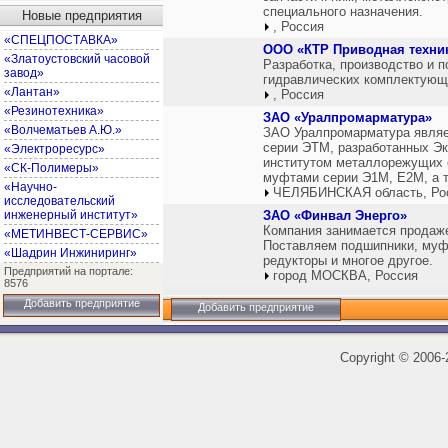
специального назначения.
Новые предприятия
, Россия
«СПЕЦПОСТАВКА»
ООО «КТР Приводная техни
«Златоустовский часовой
Разработка, производство и п
завод»
гидравлических комплектующи
«Лантан»
, Россия
«Резинотехника»
ЗАО «Уралпромарматура»
«Волчематьев А.Ю.»
ЗАО Уралпромарматура являе
серии ЭТМ, разработанных Э
«Электроресурс»
институтом металлорежущих 
«СК-Полимеры»
муфтами серии Э1М, Е2М, а т
«Научно-
ЧЕЛЯБИНСКАЯ область, Ро
исследовательский
инженерный институт»
ЗАО «Финвал Энерго»
Компания занимается продаже
«МЕТИНВЕСТ-СЕРВИС»
Поставляем подшипники, муф
«Шадрин Инжиниринг»
редукторы и многое другое.
Предприятий на портале:
город МОСКВА, Россия
8576
Добавить предприятие
Добавить предприятие
Copyright
©
2006-2