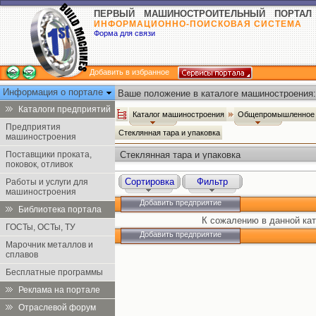
ПЕРВЫЙ МАШИНОСТРОИТЕЛЬНЫЙ ПОРТАЛ
ИНФОРМАЦИОННО-ПОИСКОВАЯ СИСТЕМА
Форма для связи
Добавить в избранное
Информация о портале
Ваше положение в каталоге машиностроения:
Каталоги предприятий
Каталог машиностроения
Общепромышленное 
Предприятия
Стеклянная тара и упаковка
машиностроения
Поставщики проката,
Стеклянная тара и упаковка
поковок, отливок
Сортировка
Фильтр
Работы и услуги для
машиностроения
Добавить предприятие
Библиотека портала
К сожалению в данной кат
ГОСТы, ОСТы, ТУ
Добавить предприятие
Марочник металлов и
сплавов
Бесплатные программы
Реклама на портале
Отраслевой форум