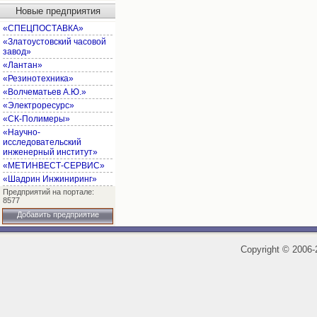
Новые предприятия
«СПЕЦПОСТАВКА»
«Златоустовский часовой
завод»
«Лантан»
«Резинотехника»
«Волчематьев А.Ю.»
«Электроресурс»
«СК-Полимеры»
«Научно-
исследовательский
инженерный институт»
«МЕТИНВЕСТ-СЕРВИС»
«Шадрин Инжиниринг»
Предприятий на портале:
8577
Добавить предприятие
Copyright
©
2006-2