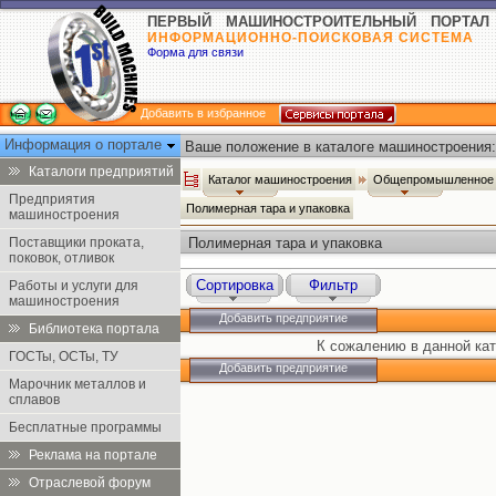
ПЕРВЫЙ МАШИНОСТРОИТЕЛЬНЫЙ ПОРТАЛ
ИНФОРМАЦИОННО-ПОИСКОВАЯ СИСТЕМА
Форма для связи
Добавить в избранное
Информация о портале
Ваше положение в каталоге машиностроения:
Каталоги предприятий
Каталог машиностроения
Общепромышленное 
Предприятия
Полимерная тара и упаковка
машиностроения
Поставщики проката,
Полимерная тара и упаковка
поковок, отливок
Сортировка
Фильтр
Работы и услуги для
машиностроения
Добавить предприятие
Библиотека портала
К сожалению в данной кат
ГОСТы, ОСТы, ТУ
Добавить предприятие
Марочник металлов и
сплавов
Бесплатные программы
Реклама на портале
Отраслевой форум