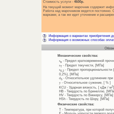
Стоимость услуги -
4600р.
На текущий момент марочник содержит инфо
Работа над марочником ведется постоянно. 
марками, а так же идет уточнение и расшир
Информация о вариантах приобретения до
Информация о возможных способах опла
Обозн
Механические свойства:
s
- Предел кратковременной прочн
в
s
- Предел текучести, [МПа]
Т
s
- Предел пропорциональности 
0,2
0,2%), [МПа]
d
- Относительное удлинение при 
5
y
- Относительное сужение, [ % ]
2
KCU - Ударная вязкость, [ кДж / м
HB - Твердость по Бринеллю, [МПа
HV - Твердость по Виккерсу, [МПа]
HSh - Твердость по Шору, [МПа]
Физические свойства:
T - Температура, при которой полу
E - Модуль упругости первого рода