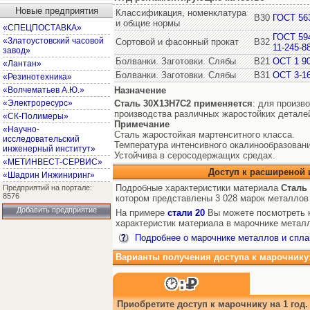
Новые предприятия
Классификация, номенклатура
В30
ГОСТ 56
и общие нормы
«СПЕЦПОСТАВКА»
ГОСТ 59
«Златоустовский часовой
Сортовой и фасонный прокат
В32
11-245-8
завод»
Болванки. Заготовки. Слябы
В21
ОСТ 1 9
«Лантан»
Болванки. Заготовки. Слябы
В31
ОСТ 3-1
«Резинотехника»
«Волчематьев А.Ю.»
Назначение
«Электроресурс»
Сталь 30Х13Н7С2
применяется
: для произв
производства различных жаростойких детале
«СК-Полимеры»
Примечание
«Научно-
Сталь жаростойкая мартенситного класса.
исследовательский
Температура интенсивного окалинообразовани
инженерный институт»
Устойчива в серосодержащих средах.
«МЕТИНВЕСТ-СЕРВИС»
Доступ к расширеной
«Шадрин Инжиниринг»
Подробные характеристики материала
Сталь
Предприятий на портале:
8576
котором представлены 3 028 марок металлов
Добавить предприятие
На примере
стали 20
Вы можете посмотреть к
характеристик материала в марочнике металл
Подробнее о марочнике металлов и спла
Варианты получения доступа к марочнику
Приобретите доступ к марочнику на 1 год.