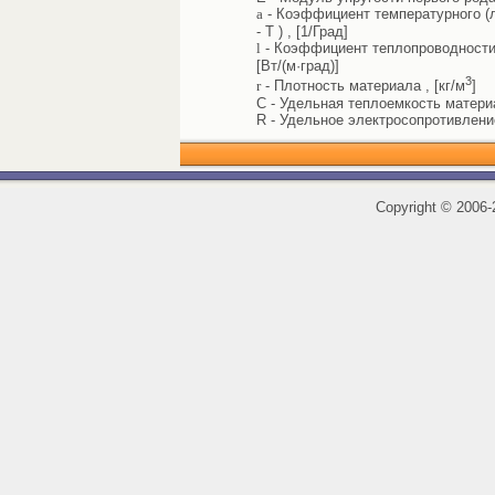
a
- Коэффициент температурного (л
- T ) , [1/Град]
l
- Коэффициент теплопроводности 
[Вт/(м·град)]
3
r
- Плотность материала , [кг/м
]
C - Удельная теплоемкость материал
R - Удельное электросопротивлени
Copyright
©
2006-2