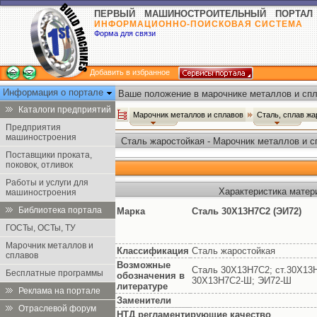
ПЕРВЫЙ МАШИНОСТРОИТЕЛЬНЫЙ ПОРТАЛ
ИНФОРМАЦИОННО-ПОИСКОВАЯ СИСТЕМА
Форма для связи
Добавить в избранное
Информация о портале
Ваше положение в марочнике металлов и спл
Каталоги предприятий
Марочник металлов и сплавов
Сталь, сплав ж
Предприятия
машиностроения
Сталь жаростойкая - Марочник металлов и с
Поставщики проката,
поковок, отливок
Работы и услуги для
Характеристика матер
машиностроения
Библиотека портала
Марка
Сталь 30Х13Н7С2 (ЭИ72)
ГОСТы, ОСТы, ТУ
Марочник металлов и
Классификация
Сталь жаростойкая
сплавов
Возможные
Сталь 30Х13Н7С2; ст.30Х13
Бесплатные программы
обозначения в
30Х13Н7С2-Ш; ЭИ72-Ш
литературе
Реклама на портале
Заменители
Отраслевой форум
НТД регламентирующие качество