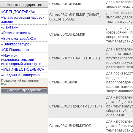
для изготовле
Сталь 06Х14Н5МФ
Новые предприятия
энергетическог
«СПЕЦПОСТАВКА»
для изготовлен
Сталь 06Х16Н15М3Б (ЭИ847;
высокого давле
«Златоустовский часовой
06Х16Н15М3Б)
завод»
температурах д
«Лантан»
для производст
(серебрянки), 
«Резинотехника»
Сталь 06Х16Н15М3К
энергетическог
«Волчематьев А.Ю.»
температурах д
«Электроресурс»
для изготовлен
«СК-Полимеры»
горячекатаных 
«Научно-
Сталь 07Х25Н16АГЦ (ЭП781)
прутков (пресс
исследовательский
горелочных уст
инженерный институт»
различного тех
«МЕТИНВЕСТ-СЕРВИС»
для производст
«Шадрин Инжиниринг»
предназначенны
Предприятий на портале:
Сталь 08Х14МФ
паропроводов и
8576
параметрами п
Добавить предприятие
энергомашинос
для изготовлен
деталей, диско
Сталь 08Х15Н24В4ТР (ЭП164)
при температур
сборок трубоп
обработки.
для изготовлен
Сталь 08Х15Н25М3ТЮБ
деталей и элем
температурах д