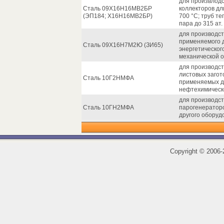
для произвлодс
Сталь 09Х16Н16МВ2БР
коллекторов дл
(ЭП184; Х16Н16МВ2БР)
700 °С; труб т
пара до 315 ат.
для производст
применяемого д
Сталь 09Х16Н7М2Ю (ЗИ65)
энергетическо
механической о
для производств
листовых загот
Сталь 10Г2НМФА
применяемых дл
нефтехимическ
для производст
Сталь 10ГН2МФА
парогенераторо
другого оборуд
Copyright
©
2006-2