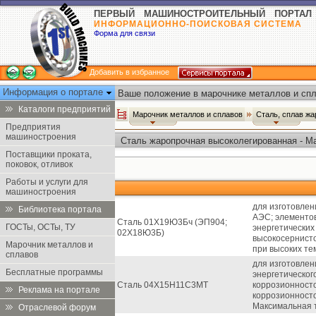
ПЕРВЫЙ МАШИНОСТРОИТЕЛЬНЫЙ ПОРТАЛ
ИНФОРМАЦИОННО-ПОИСКОВАЯ СИСТЕМА
Форма для связи
Добавить в избранное
Информация о портале
Ваше положение в марочнике металлов и спл
Каталоги предприятий
Марочник металлов и сплавов
Сталь, сплав ж
Предприятия
машиностроения
Сталь жаропрочная высоколегированная - М
Поставщики проката,
поковок, отливок
Работы и услуги для
машиностроения
для изготовлен
Библиотека портала
АЭС; элементов
Сталь 01Х19Ю3Бч (ЭП904;
ГОСТы, ОСТы, ТУ
энергетических
02Х18Ю3Б)
высокосернист
Марочник металлов и
при высоких те
сплавов
для изготовлен
Бесплатные программы
энергетическог
Сталь 04Х15Н11С3МТ
коррозионносто
Реклама на портале
коррозионносто
Максимальная т
Отраслевой форум