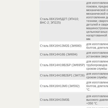
для изготовлен
поковок, пред
механической о
механической об
изготовлении д
Сталь 08Х15Н5Д2Т (ЭП410;
техники; сваро
ВНС-2; ЭП225)
деталей и свар
машиностроении
цельнокатаных 
нагартованной 
мм.
для изготовлени
Сталь 08Х16Н13М2Б (ЭИ680)
болтов, длител
для изготовлен
Сталь 09Х14Н16Б (ЭИ694)
установок свер
для изготовлен
Сталь 09Х14Н19В2БР (ЭИ695Р)
трубопроводов 
сроком службы 
для изготовлен
Сталь 09Х14Н19В2БР1 (ЭИ726)
сроком службы 
для изготовлени
Сталь 09Х16Н13М3 (ЭИ592)
болтов, длител
°С.
для изготовлен
Сталь 09Х16Н15М3Б
высокого давле
+350 °С.