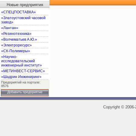
Новые предприятия
«СПЕЦПОСТАВКА»
«Златоустовский часовой
завод»
«Лантан»
«Резинотехника»
«Волчематьев А.Ю.»
«Электроресурс»
«СК-Полимеры»
«Научно-
исследовательский
инженерный институт»
«МЕТИНВЕСТ-СЕРВИС»
«Шадрин Инжиниринг»
Предприятий на портале:
8576
Добавить предприятие
Copyright
©
2006-2