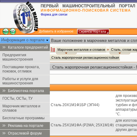
ПЕРВЫЙ МАШИНОСТРОИТЕЛЬНЫЙ ПОРТАЛ
ИНФОРМАЦИОННО-ПОИСКОВАЯ СИСТЕМА
Форма для связи
Добавить в избранное
Информация о портале
Ваше положение в марочнике металлов и спл
Каталоги предприятий
Марочник металлов и сплавов
Сталь, сплав ж
Предприятия
Сталь жаропрочная релаксационностойкая
машиностроения
Поставщики проката,
Сталь жаропрочная релаксационностойкая -
поковок, отливок
Работы и услуги для
машиностроения
Библиотека портала
для произв
ГОСТы, ОСТы, ТУ
эксплуатац
Сталь 20Х1М1Ф1БР (ЭП44)
турбин и ф
Марочник металлов и
аппаратуры 
сплавов
°С.
Бесплатные программы
для изготов
Сталь 25Х1М1ФА (Р2МА; 25Х1М1Ф)
стационарны
Реклама на портале
других дета
Отраслевой форум