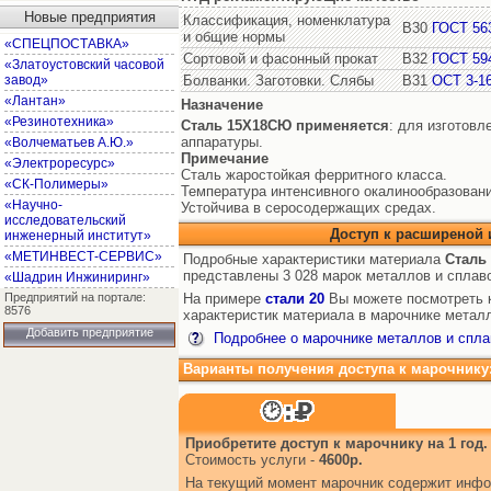
Новые предприятия
Классификация, номенклатура
В30
ГОСТ 56
и общие нормы
«СПЕЦПОСТАВКА»
Сортовой и фасонный прокат
В32
ГОСТ 59
«Златоустовский часовой
завод»
Болванки. Заготовки. Слябы
В31
ОСТ 3-1
«Лантан»
Назначение
«Резинотехника»
Сталь 15Х18СЮ
применяется
: для изготовл
аппаратуры.
«Волчематьев А.Ю.»
Примечание
«Электроресурс»
Сталь жаростойкая ферритного класса.
«СК-Полимеры»
Температура интенсивного окалинообразовани
«Научно-
Устойчива в серосодержащих средах.
исследовательский
Доступ к расширеной
инженерный институт»
«МЕТИНВЕСТ-СЕРВИС»
Подробные характеристики материала
Сталь
представлены 3 028 марок металлов и сплав
«Шадрин Инжиниринг»
Предприятий на портале:
На примере
стали 20
Вы можете посмотреть к
8576
характеристик материала в марочнике металл
Добавить предприятие
Подробнее о марочнике металлов и спла
Варианты получения доступа к марочнику
Приобретите доступ к марочнику на 1 год.
Стоимость услуги -
4600р.
На текущий момент марочник содержит инфо