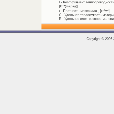
l
- Коэффициент теплопроводности 
[Вт/(м·град)]
3
r
- Плотность материала , [кг/м
]
C - Удельная теплоемкость материал
R - Удельное электросопротивлени
Copyright
©
2006-2