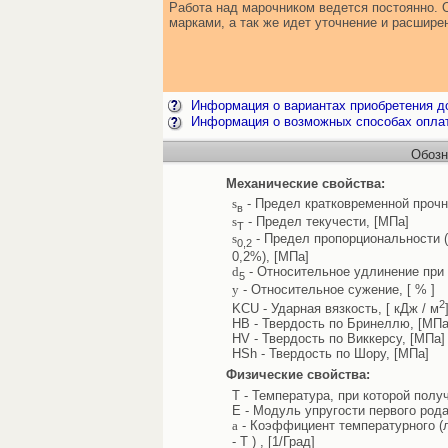
Работа над марочником ведется постоянно. 
марками, а так же идет уточнение и расшир
Информация о вариантах приобретения до
Информация о возможных способах опла
Обозн
Механические свойства:
s
- Предел кратковременной прочн
в
s
- Предел текучести, [МПа]
Т
s
- Предел пропорциональности 
0,2
0,2%), [МПа]
d
- Относительное удлинение при 
5
y
- Относительное сужение, [ % ]
2
KCU - Ударная вязкость, [ кДж / м
HB - Твердость по Бринеллю, [МПа
HV - Твердость по Виккерсу, [МПа]
HSh - Твердость по Шору, [МПа]
Физические свойства:
T - Температура, при которой полу
E - Модуль упругости первого рода
a
- Коэффициент температурного (л
- T ) , [1/Град]