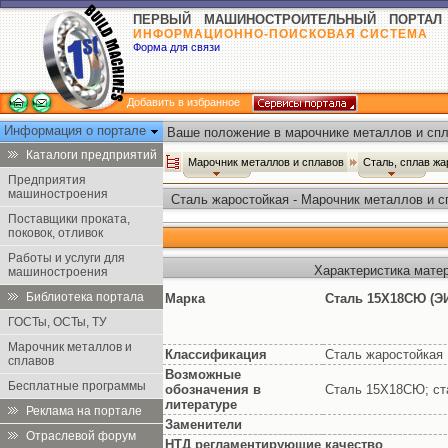
ПЕРВЫЙ МАШИНОСТРОИТЕЛЬНЫЙ ПОРТАЛ
ИНФОРМАЦИОННО-ПОИСКОВАЯ СИСТЕМА
Форма для связи
Добавить в избранное
Информация о портале
Ваше положение в марочнике металлов и спл
Каталоги предприятий
Марочник металлов и сплавов
Сталь, сплав ж
Предприятия
машиностроения
Сталь жаростойкая - Марочник металлов и с
Поставщики проката,
поковок, отливок
Работы и услуги для
Характеристика мате
машиностроения
Библиотека портала
Марка
Сталь 15Х18СЮ (Э
ГОСТы, ОСТы, ТУ
Марочник металлов и
Классификация
Сталь жаростойкая
сплавов
Возможные
Бесплатные программы
обозначения в
Сталь 15Х18СЮ; с
литературе
Реклама на портале
Заменители
Отраслевой форум
НТД регламентирующие качество