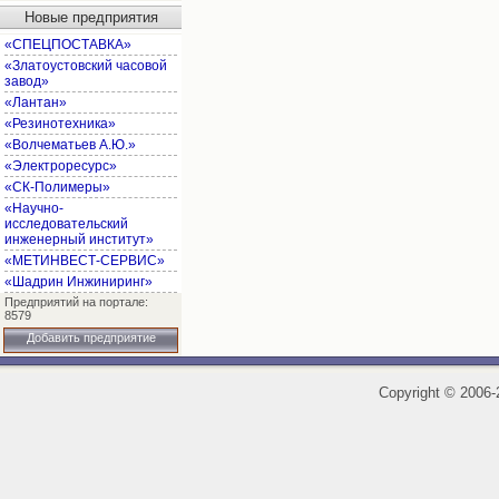
Новые предприятия
«СПЕЦПОСТАВКА»
«Златоустовский часовой
завод»
«Лантан»
«Резинотехника»
«Волчематьев А.Ю.»
«Электроресурс»
«СК-Полимеры»
«Научно-
исследовательский
инженерный институт»
«МЕТИНВЕСТ-СЕРВИС»
«Шадрин Инжиниринг»
Предприятий на портале:
8579
Добавить предприятие
Copyright
©
2006-2