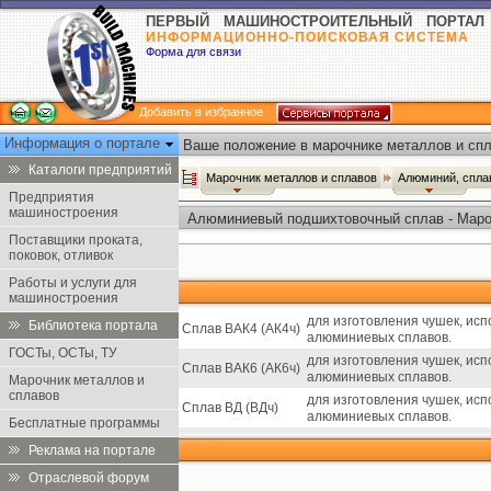
ПЕРВЫЙ МАШИНОСТРОИТЕЛЬНЫЙ ПОРТАЛ
ИНФОРМАЦИОННО-ПОИСКОВАЯ СИСТЕМА
Форма для связи
Добавить в избранное
Информация о портале
Ваше положение в марочнике металлов и спл
Каталоги предприятий
Марочник металлов и сплавов
Алюминий, спл
Предприятия
машиностроения
Алюминиевый подшихтовочный сплав - Маро
Поставщики проката,
поковок, отливок
Работы и услуги для
машиностроения
для изготовления чушек, ис
Библиотека портала
Сплав ВАК4 (АК4ч)
алюминиевых сплавов.
ГОСТы, ОСТы, ТУ
для изготовления чушек, ис
Сплав ВАК6 (АК6ч)
алюминиевых сплавов.
Марочник металлов и
сплавов
для изготовления чушек, ис
Сплав ВД (ВДч)
алюминиевых сплавов.
Бесплатные программы
Реклама на портале
Отраслевой форум