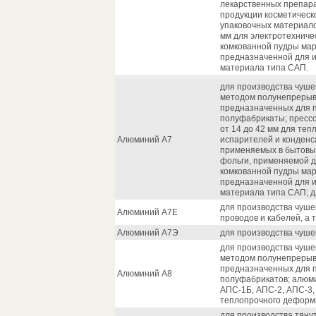
лекарственных препара
продукции косметическ
упаковочных материало
мм для электротехниче
комкованной пудры мар
предназначенной для 
материала типа САП.
для производства чушек
методом полунепрерывн
предназначенных для п
полуфабрикаты; прессо
от 14 до 42 мм для те
Алюминий А7
испарителей и конденс
применяемых в бытовых
фольги, применяемой д
комкованной пудры мар
предназначенной для 
материала типа САП; д
для производства чушек
Алюминий А7Е
проводов и кабелей, а 
Алюминий А7Э
для производства чушек,
для производства чушек
методом полунепрерывн
предназначенных для п
Алюминий А8
полуфабрикатов; алюм
АПС-1Б, АПС-2, АПС-3,
теплопрочного деформ
для производства тянут