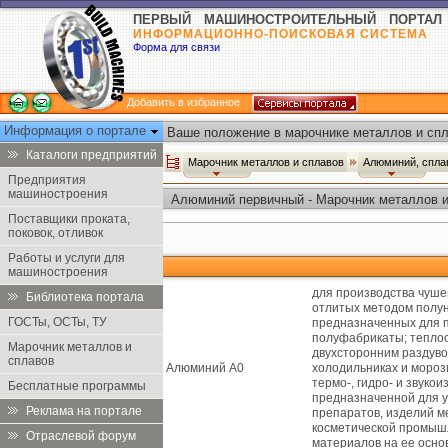
ПЕРВЫЙ МАШИНОСТРОИТЕЛЬНЫЙ ПОРТАЛ
ИНФОРМАЦИОННО-ПОИСКОВАЯ СИСТЕМА
Форма для связи
Добавить в избранное
Информация о портале
Ваше положение в марочнике металлов и спл
Каталоги предприятий
Марочник металлов и сплавов
Алюминий, спл
Предприятия
машиностроения
Алюминий первичный - Марочник металлов и
Поставщики проката,
поковок, отливок
Работы и услуги для
машиностроения
для производства чушек,
Библиотека портала
отлитых методом полун
ГОСТы, ОСТы, ТУ
предназначенных для п
полуфабрикаты; теплоо
Марочник металлов и
двухсторонним раздуво
сплавов
Алюминий А0
холодильниках и мороз
термо-, гидро- и звуко
Бесплатные программы
предназначенной для у
Реклама на портале
препаратов, изделий м
косметической промышл
Отраслевой форум
материалов на ее осно