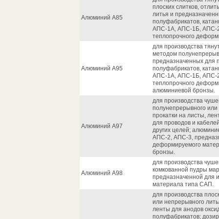
плоских слитков, отли
литья и предназначенны
Алюминий А85
полуфабрикатов, катан
АПС-1А, АПС-1Б, АПС-2
теплопрочного деформ
для производства тянут
методом полунепрерывн
предназначенных для п
Алюминий А95
полуфабрикатов, катан
АПС-1А, АПС-1Б, АПС-2
теплопрочного деформ
алюминиевой бронзы.
для производства чушек
полунепрерывного или 
прокатки на листы, лен
для проводов и кабелей
Алюминий А97
других целей; алюмини
АПС-2, АПС-3, предназ
деформируемого матер
бронзы.
для производства чушек
комкованной пудры мар
Алюминий А98
предназначенной для 
материала типа САП.
для производства плос
или непрерывного лить
ленты для анодов окси
полуфабрикатов; дози