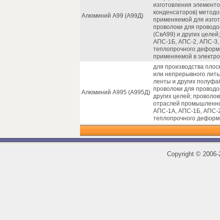
изготовления элементо
конденсаторов) методо
Алюминий А99 (А99Д)
применяемой для изгот
проволоки для проводов
(СвА99) и других целе
АПС-1Б, АПС-2, АПС-3,
теплопрочного деформи
применяемой в электро
для производства плос
или непрерывного лить
ленты и других полуфаб
проволоки для проводов
Алюминий А995 (А995Д)
других целей; проволок
отраслей промышленно
АПС-1А, АПС-1Б, АПС-2
теплопрочного деформ
Copyright
©
2006-2