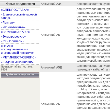
Новые предприятия
Алюминий А35
для производства чушек,
для изготовления тянут
«СПЕЦПОСТАВКА»
применяемых в полигр
«Златоустовский часовой
слитков, катанки, лент
завод»
полунепрерывного или 
«Лантан»
прокатки на листы, лен
«Резинотехника»
контролем внутреннего
аппаратов; теплообмен
«Волчематьев А.Ю.»
Алюминий А5
двухсторонним раздуво
«Электроресурс»
холодильниках и мороз
«СК-Полимеры»
конденсаторов; рулонно
«Научно-
звукоизоляции; холодн
исследовательский
упаковывания пищевых 
инженерный институт»
медицинского назначен
также для производства
«МЕТИНВЕСТ-СЕРВИС»
алюминиевой, применя
«Шадрин Инжиниринг»
для производства чушек
Предприятий на портале:
Алюминий А5Е
проводов и кабелей, а 
8576
Добавить предприятие
для производства чушек
методом полунепрерывн
предназначенных для п
полуфабрикаты; прессо
от 14 до 42 мм для те
испарителей и конденс
применяемых в бытовых
применяемой для изгот
Алюминий А6
применяемой для термо
фольги, предназначенн