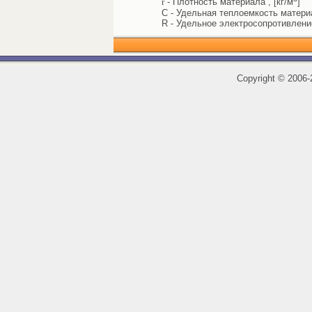
r
- Плотность материала , [кг/м
]
C - Удельная теплоемкость материал
R - Удельное электросопротивлени
Copyright
©
2006-2