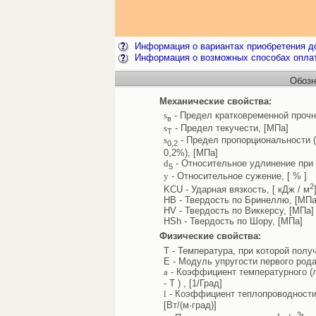
Информация о вариантах приобретения до
Информация о возможных способах опла
Обозн
Механические свойства:
s
- Предел кратковременной прочн
в
s
- Предел текучести, [МПа]
Т
s
- Предел пропорциональности 
0,2
0,2%), [МПа]
d
- Относительное удлинение при 
5
y
- Относительное сужение, [ % ]
2
KCU - Ударная вязкость, [ кДж / м
HB - Твердость по Бринеллю, [МПа
HV - Твердость по Виккерсу, [МПа]
HSh - Твердость по Шору, [МПа]
Физические свойства:
T - Температура, при которой полу
E - Модуль упругости первого рода
a
- Коэффициент температурного (л
- T ) , [1/Град]
l
- Коэффициент теплопроводности 
[Вт/(м·град)]
3