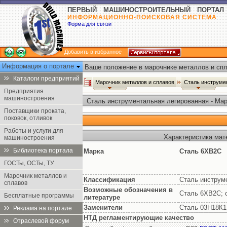
ПЕРВЫЙ МАШИНОСТРОИТЕЛЬНЫЙ ПОРТАЛ
ИНФОРМАЦИОННО-ПОИСКОВАЯ СИСТЕМА
Форма для связи
Добавить в избранное
Информация о портале
Ваше положение в марочнике металлов и спл
Каталоги предприятий
Марочник металлов и сплавов
Сталь инструме
Предприятия
машиностроения
Сталь инструментальная легированная - Ма
Поставщики проката,
поковок, отливок
Работы и услуги для
Характеристика мат
машиностроения
Библиотека портала
Марка
Сталь 6ХВ2С
ГОСТы, ОСТы, ТУ
Марочник металлов и
Классификация
Сталь инструм
сплавов
Возможные обозначения в
Сталь 6ХВ2С; 
Бесплатные программы
литературе
Заменители
Сталь 03Н18К
Реклама на портале
НТД регламентирующие качество
Отраслевой форум