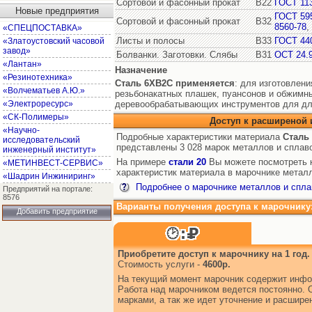
Сортовой и фасонный прокат
В22
ГОСТ 11
Новые предприятия
ГОСТ 59
Сортовой и фасонный прокат
В32
8560-78
,
«СПЕЦПОСТАВКА»
Листы и полосы
В33
ГОСТ 44
«Златоустовский часовой
завод»
Болванки. Заготовки. Слябы
В31
ОСТ 24.9
«Лантан»
Назначение
«Резинотехника»
Сталь 6ХВ2С
применяется
: для изготовлен
«Волчематьев А.Ю.»
резьбонакатных плашек, пуансонов и обжимн
«Электроресурс»
деревообрабатывающих инструментов для дл
«СК-Полимеры»
Доступ к расширеной
«Научно-
Подробные характеристики материала
Сталь
исследовательский
представлены 3 028 марок металлов и сплав
инженерный институт»
На примере
стали 20
Вы можете посмотреть к
«МЕТИНВЕСТ-СЕРВИС»
характеристик материала в марочнике металл
«Шадрин Инжиниринг»
Подробнее о марочнике металлов и спла
Предприятий на портале:
8576
Варианты получения доступа к марочнику
Добавить предприятие
Приобретите доступ к марочнику на 1 год.
Стоимость услуги -
4600р.
На текущий момент марочник содержит инфо
Работа над марочником ведется постоянно. 
марками, а так же идет уточнение и расшир