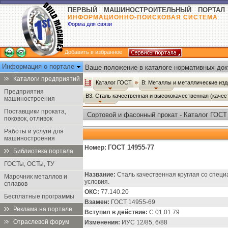
ПЕРВЫЙ МАШИНОСТРОИТЕЛЬНЫЙ ПОРТАЛ
ИНФОРМАЦИОННО-ПОИСКОВАЯ СИСТЕМА
Форма для связи
Добавить в избранное
Информация о портале
Ваше положение в каталоге нормативных док
Каталоги предприятий
Каталог ГОСТ
В: Металлы и металлические из
Предприятия
В3: Сталь качественная и высококачественная (каче
машиностроения
Поставщики проката,
Сортовой и фасонный прокат - Каталог ГОСТ
поковок, отливок
Работы и услуги для
машиностроения
ГОСТ 14955-77
Номер:
Библиотека портала
ГОСТы, ОСТы, ТУ
Название:
Сталь качественная круглая со специ
Марочник металлов и
условия.
сплавов
ОКС:
77.140.20
Бесплатные программы
Взамен:
ГОСТ 14955-69
Реклама на портале
Вступил в действие:
С 01.01.79
Отраслевой форум
Изменения:
ИУС 12/85, 6/88