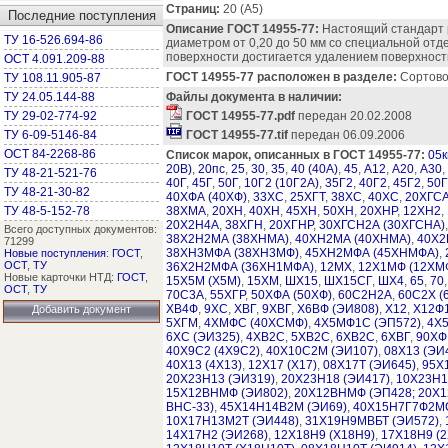
Страниц:
20 (А5)
Последние поступления
Описание ГОСТ 14955-77:
Настоящий стандарт р
ТУ 16-526.694-86
диаметром от 0,20 до 50 мм со специальной отд
поверхности достигается удалением поверхност
ОСТ 4.091.209-88
ГОСТ 14955-77 расположен в разделе:
Сортовой
ТУ 108.11.905-87
ТУ 24.05.144-88
Файлы документа в наличии:
ТУ 29-02-774-92
ГОСТ 14955-77.pdf
передан 20.02.2008
ТУ 6-09-5146-84
ГОСТ 14955-77.tif
передан 06.09.2006
ОСТ 84-2268-86
Список марок, описанных в ГОСТ 14955-77:
05к
20В)
,
20пс
,
25
,
30
,
35
,
40 (40А)
,
45
,
А12
,
А20
,
А30
,
ТУ 48-21-521-76
40Г
,
45Г
,
50Г
,
10Г2 (10Г2А)
,
35Г2
,
40Г2
,
45Г2
,
50Г
ТУ 48-21-30-82
40ХФА (40ХФ)
,
33ХС
,
25ХГТ
,
38ХС
,
40ХС
,
20ХГС
ТУ 48-5-152-78
38ХМА
,
20ХН
,
40ХН
,
45ХН
,
50ХН
,
20ХНР
,
12ХН2
,
20Х2Н4А
,
38ХГН
,
20ХГНР
,
30ХГСН2А (30ХГСНА)
Всего доступных документов:
38Х2Н2МА (38ХНМА)
,
40ХН2МА (40ХНМА)
,
40Х
71299
38ХН3МФА (38ХН3МФ)
,
45ХН2МФА (45ХНМФА)
,
Новые поступления
:
ГОСТ
,
ОСТ
,
ТУ
36Х2Н2МФА (36ХН1МФА)
,
12МХ
,
12Х1МФ (12ХМ
Новые карточки НТД:
ГОСТ
,
15Х5М (Х5М)
,
15ХМ
,
ШХ15
,
ШХ15СГ
,
ШХ4
,
65
,
70
ОСТ
,
ТУ
70С3А
,
55ХГР
,
50ХФА (50ХФ)
,
60С2Н2А
,
60С2Х (
ХВ4Ф
,
9ХС
,
ХВГ
,
9ХВГ
,
Х6ВФ (ЭИ808)
,
Х12
,
Х12Ф
Добавить документ
5ХГМ
,
4ХМФС (40ХСМФ)
,
4Х5МФ1С (ЭП572)
,
4Х
6ХС (ЭИ325)
,
4ХВ2С
,
5ХВ2С
,
6ХВ2С
,
6ХВГ
,
90ХФ
40Х9С2 (4Х9С2)
,
40Х10С2М (ЭИ107)
,
08Х13 (ЭИ
40Х13 (4Х13)
,
12Х17 (Х17)
,
08Х17Т (ЭИ645)
,
95Х
20Х23Н13 (ЭИ319)
,
20Х23Н18 (ЭИ417)
,
10Х23Н1
15Х12ВНМФ (ЭИ802)
,
20Х12ВНМФ (ЭП428; 20Х1
ВНС-33)
,
45Х14Н14В2М (ЭИ69)
,
40Х15Н7Г7Ф2МС
10Х17Н13М2Т (ЭИ448)
,
31Х19Н9МВБТ (ЭИ572)
,
14Х17Н2 (ЭИ268)
,
12Х18Н9 (Х18Н9)
,
17Х18Н9 (