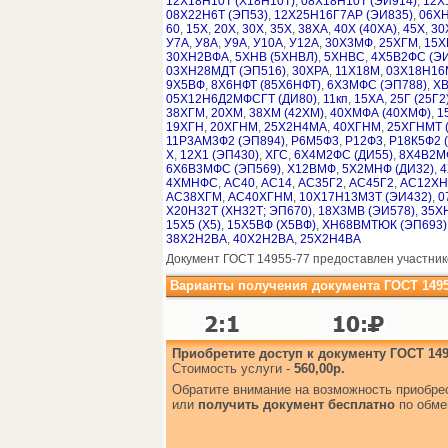
12Х18Н10Т (Х18Н10Т)
,
08Х18Н10Т (ЭИ914)
,
12Х
08Х22Н6Т (ЭП53)
,
12Х25Н16Г7АР (ЭИ835)
,
06ХН
60
,
15Х
,
20Х
,
30Х
,
35Х
,
38ХА
,
40Х (40ХА)
,
45Х
,
30
У7А
,
У8А
,
У9А
,
У10А
,
У12А
,
30Х3МФ
,
25ХГМ
,
15Х
30ХН2ВФА
,
5ХНВ (5ХНВЛ)
,
5ХНВС
,
4Х5В2ФС (ЭИ
03ХН28МДТ (ЭП516)
,
30ХРА
,
11Х18М
,
03Х18Н16М
9Х5ВФ
,
8Х6НФТ (85Х6НФТ)
,
6Х3МФС (ЭП788)
,
Х
05Х12Н6Д2МФСГТ (ДИ80)
,
11кп
,
15ХА
,
25Г (25Г2
38ХГМ
,
20ХМ
,
38ХМ (42ХМ)
,
40ХМФА (40ХМФ)
,
1
19ХГН
,
20ХГНМ
,
25Х2Н4МА
,
40ХГНМ
,
25ХГНМТ 
11Р3АМ3Ф2 (ЭП894)
,
Р6М5Ф3
,
Р12Ф3
,
Р18К5Ф2 
Х
,
12Х1 (ЭП430)
,
ХГС
,
6Х4М2ФС (ДИ55)
,
8Х4В2М
6Х6В3МФС (ЭП569)
,
Х12ВМФ
,
5Х2МНФ (ДИ32)
,
4
4ХМНФС
,
АС40
,
АС14
,
АС35Г2
,
АС45Г2
,
АС12ХН
АС38ХГМ
,
АС40ХГНМ
,
10Х17Н13М3Т (ЭИ432)
,
0
Х20Н32Т (ХН32Т; ЭП670)
,
18Х3МВ (ЭИ578)
,
35Х
15Х5 (Х5)
,
15Х5ВФ (Х5ВФ)
,
ХН68ВМТЮК (ЭП693)
38Х2Н2ВА
,
40Х2Н2ВА
,
25Х2Н4ВА
Документ ГОСТ 14955-77 предоставлен участник
Варианты получения документа ГОСТ 1495
Приобретите доступ к документу ГОСТ 149
Стоимость услуги -
560,00р.
Обратите внимание на возможность приобр
или
получить документ бесплатно
по обме