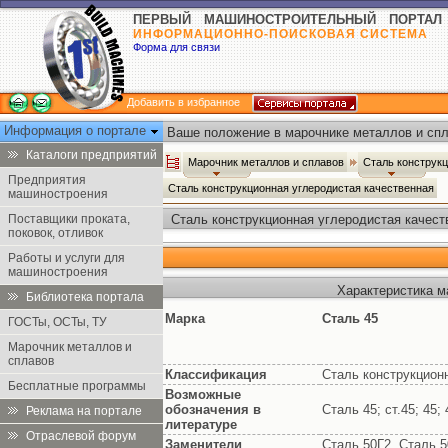
ПЕРВЫЙ МАШИНОСТРОИТЕЛЬНЫЙ ПОРТАЛ
ИНФОРМАЦИОННО-ПОИСКОВАЯ СИСТЕМА
Форма для связи
Добавить в избранное
Информация о портале
Ваше положение в марочнике металлов и спл
Каталоги предприятий
Марочник металлов и сплавов
Сталь конструк
Предприятия
Сталь конструкционная углеродистая качественная
машиностроения
Поставщики проката,
Сталь конструкционная углеродистая качест
поковок, отливок
Работы и услуги для
машиностроения
Характеристика м
Библиотека портала
Марка
Сталь 45
ГОСТы, ОСТы, ТУ
Марочник металлов и
сплавов
Классификация
Сталь конструкцион
Бесплатные программы
Возможные
обозначения в
Сталь 45; ст.45; 45
Реклама на портале
литературе
Отраслевой форум
Заменители
Сталь 50Г2, Сталь 5