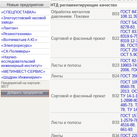
Новые предприятия
НТД регламентирующие качество
Обработка металлов
ГОСТ 84
«СПЕЦПОСТАВКА»
В03
давлением. Поковки
108.11.3
«Златоустовский часовой
завод»
ГОСТ 54
8278-83
,
«Лантан»
ГОСТ 831
«Резинотехника»
8319.6-7
Сортовой и фасонный прокат
В22
«Волчематьев А.Ю.»
8319.12-
86
,
ГОСТ
«Электроресурс»
ГОСТ 25
«СК-Полимеры»
ОСТ 5.9
«Научно-
ГОСТ 82
исследовательский
Листы и полосы
В23
19903-74
инженерный институт»
2006
,
ГО
«МЕТИНВЕСТ-СЕРВИС»
Ленты
В24
ГОСТ 35
«Шадрин Инжиниринг»
ГОСТ 10
Предприятий на портале:
8560-78
,
8577
2013
,
ОС
Добавить предприятие
Сортовой и фасонный прокат
В32
ТУ 14-1-
1-2898-8
495-73
,
Т
78
,
ТУ 14
ГОСТ 15
1-2579-7
Листы и полосы
В33
4516-88
,
661-93
Ленты
В34
ГОСТ 22