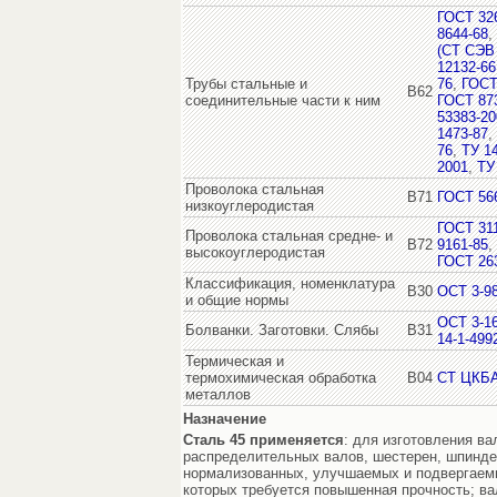
ГОСТ 32
8644-68
,
(СТ СЭВ 
12132-66
Трубы стальные и
76
,
ГОСТ
В62
соединительные части к ним
ГОСТ 87
53383-20
1473-87
,
76
,
ТУ 14
2001
,
ТУ
Проволока стальная
В71
ГОСТ 56
низкоуглеродистая
ГОСТ 31
Проволока стальная средне- и
В72
9161-85
,
высокоуглеродистая
ГОСТ 26
Классификация, номенклатура
В30
ОСТ 3-98
и общие нормы
ОСТ 3-1
Болванки. Заготовки. Слябы
В31
14-1-499
Термическая и
термохимическая обработка
В04
СТ ЦКБА
металлов
Назначение
Сталь 45
применяется
: для изготовления ва
распределительных валов, шестерен, шпиндел
нормализованных, улучшаемых и подвергаемы
которых требуется повышенная прочность; ва