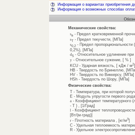
Информация о вариантах приобретения до
Информация о возможных способах опла
Обозн
Механические свойства:
s
- Предел кратковременной прочн
в
s
- Предел текучести, [МПа]
Т
s
- Предел пропорциональности 
0,2
0,2%), [МПа]
d
- Относительное удлинение при 
5
y
- Относительное сужение, [ % ]
2
KCU - Ударная вязкость, [ кДж / м
HB - Твердость по Бринеллю, [МПа
HV - Твердость по Виккерсу, [МПа]
HSh - Твердость по Шору, [МПа]
Физические свойства:
T - Температура, при которой полу
E - Модуль упругости первого рода
a
- Коэффициент температурного (л
- T ) , [1/Град]
l
- Коэффициент теплопроводности 
[Вт/(м·град)]
3
r
- Плотность материала , [кг/м
]
C - Удельная теплоемкость материал
R - Удельное электросопротивлени