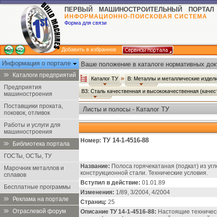
ПЕРВЫЙ МАШИНОСТРОИТЕЛЬНЫЙ ПОРТАЛ
ИНФОРМАЦИОННО-ПОИСКОВАЯ СИСТЕМА
Форма для связи
Добавить в избранное
Информация о портале
Ваше положение в каталоге нормативных док
Каталоги предприятий
Каталог ТУ
В: Металлы и металлические издел
Предприятия
В3: Сталь качественная и высококачественная (каче
машиностроения
Поставщики проката,
Листы и полосы - Каталог ТУ
поковок, отливок
Работы и услуги для
машиностроения
ТУ 14-1-4516-88
Номер:
Библиотека портала
ГОСТы, ОСТы, ТУ
Название:
Полоса горячекатаная (подкат) из уг
Марочник металлов и
конструкционной стали. Технические условия.
сплавов
Вступил в действие:
01.01.89
Бесплатные программы
Изменения:
1/89, 3/2004, 4/2004
Реклама на портале
Страниц:
25
Отраслевой форум
Описание ТУ 14-1-4516-88:
Настоящие техническ