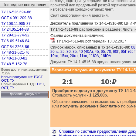
полосу (подкат) из углеродистой качественной и
Последние поступления
прокаткой или продольной резкой горячекатаног
изготовления холоднокатаных лент.
ТУ 16-526.694-86
Снят срок ограничения действия.
ОСТ 4.091.209-88
Держатель подлинника ТУ 14-1-4516-88:
ЦНИИ
ТУ 108.11.905-87
ТУ 24.05.144-88
ТУ 14-1-4516-88 расположен в разделе:
Листы и 
ТУ 29-02-774-92
Файлы документа в наличии:
ТУ 6-09-5146-84
ТУ 14-1-4516-88.pdf
передан 13.02.2017
ОСТ 84-2268-86
Список марок, описанных в ТУ 14-1-4516-88:
08
20пс
,
25
,
30
,
35
,
40 (40А)
,
45
,
65
,
70
,
60Г
,
65Г (65Г
ТУ 48-21-521-76
10кп
,
15кп
,
20кп
,
11кп
,
11ЮА
,
18ЮА
ТУ 48-21-30-82
Документ ТУ 14-1-4516-88 предоставлен участни
ТУ 48-5-152-78
Всего доступных документов:
Варианты получения документа ТУ 14-1-45
71299
Новые поступления
:
ГОСТ
,
ОСТ
,
ТУ
Новые карточки НТД:
ГОСТ
,
ОСТ
,
ТУ
Приобретите доступ к документу ТУ 14-1-4
Добавить документ
Стоимость услуги -
1 125,00р.
Обратите внимание на возможность приобр
или
получить документ бесплатно
по обме
Справка по системе предоставления док