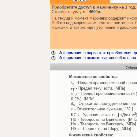
Приобретите доступ к марочнику на 1 год.
Стоимость услуги -
4600р.
На текущий момент марочник содержит инфо
Работа над марочником ведется постоянно. 
марками, а так же идет уточнение и расшир
Информация о вариантах приобретения до
Информация о возможных способах опла
Обозн
Механические свойства:
s
- Предел кратковременной прочн
в
s
- Предел текучести, [МПа]
Т
s
- Предел пропорциональности 
0,2
0,2%), [МПа]
d
- Относительное удлинение при 
5
y
- Относительное сужение, [ % ]
2
KCU - Ударная вязкость, [ кДж / м
HB - Твердость по Бринеллю, [МПа
HV - Твердость по Виккерсу, [МПа]
HSh - Твердость по Шору, [МПа]
Физические свойства: