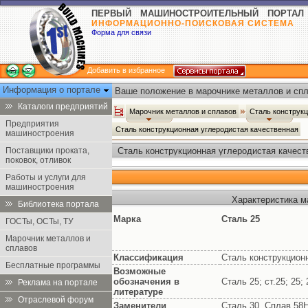
ПЕРВЫЙ МАШИНОСТРОИТЕЛЬНЫЙ ПОРТАЛ
ИНФОРМАЦИОННО-ПОИСКОВАЯ СИСТЕМА
Форма для связи
Добавить в избранное
Информация о портале
Ваше положение в марочнике металлов и спл
Каталоги предприятий
Марочник металлов и сплавов
Сталь конструк
Предприятия
Сталь конструкционная углеродистая качественная
машиностроения
Поставщики проката,
Сталь конструкционная углеродистая качест
поковок, отливок
Работы и услуги для
машиностроения
Характеристика м
Библиотека портала
Марка
Сталь 25
ГОСТы, ОСТы, ТУ
Марочник металлов и
сплавов
Классификация
Сталь конструкцион
Бесплатные программы
Возможные
обозначения в
Сталь 25; ст.25; 25
Реклама на портале
литературе
Отраслевой форум
Заменители
Сталь 30, Сплав 5