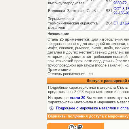
В72
высокоуглеродистая
9850-72
,
ОСТ 3-1
Болванки. Заготовки. Слябы
В31
92-156-9
Термическая и
термохимическая обработка
В04
СТ ЦКБА
металлов
Назначение
Сталь 25
применяется
: для изготовления ли
предназначенного для холодной штамповки; ос
муфт, собачек, рычагов, вилок, шайб, валико
деталей и других неответственых деталей; вин
которым предъявляются требования высокой 
при невысокой прочности сердцевины (после 
трубопроводной арматуры (после закалки); к
Примечание
Степень раскисления - сп.
Доступ к расширеной
Подробные характеристики материала
Сталь 
представлены 3 028 марок металлов и сплав
На примере
стали 20
Вы можете посмотреть к
характеристик материала в марочнике металл
Подробнее о марочнике металлов и спла
Варианты получения доступа к марочнику