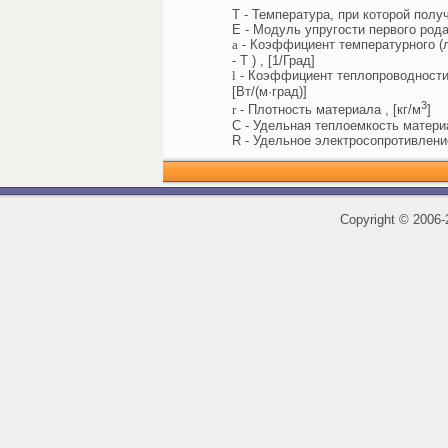
T - Температура, при которой полу
E - Модуль упругости первого рода
a
- Коэффициент температурного (л
- T ) , [1/Град]
l
- Коэффициент теплопроводности 
[Вт/(м·град)]
3
r
- Плотность материала , [кг/м
]
C - Удельная теплоемкость материал
R - Удельное электросопротивлени
Copyright
©
2006-2