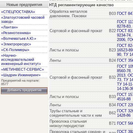
Новые предприятия
НТД регламентирующие качество
Обработка металлов
«СПЕЦПОСТАВКА»
В03
ГОСТ 84
давлением. Поковки
«Златоустовский часовой
завод»
ГОСТ 11
8278-83
,
«Лантан»
Сортовой и фасонный прокат
В22
ГОСТ 831
«Резинотехника»
9234-74
,
«Волчематьев А.Ю.»
2006
,
ГО
«Электроресурс»
ГОСТ 82
«СК-Полимеры»
Листы и полосы
В23
16523-89
90
,
ТУ 14
«Научно-
исследовательский
Ленты
В24
ГОСТ 35
инженерный институт»
ГОСТ 10
«МЕТИНВЕСТ-СЕРВИС»
8560-78
,
«Шадрин Инжиниринг»
2013
,
ОС
Сортовой и фасонный прокат
В32
73
,
ТУ 14
Предприятий на портале:
ТУ 14-11
8577
14-136-3
Добавить предприятие
ГОСТ 15
Листы и полосы
В33
4516-88
Ленты
В34
ГОСТ 22
Трубы стальные и
ГОСТ 32
В62
соединительные части к ним
1428-86
Проволока стальная
В71
ГОСТ 56
низкоуглеродистая
Проволока стальная средне- и
ГОСТ 39