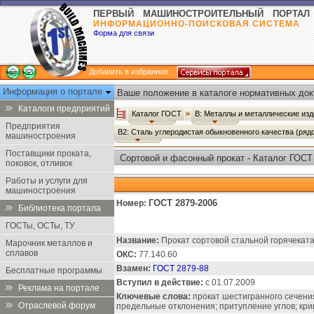
ПЕРВЫЙ МАШИНОСТРОИТЕЛЬНЫЙ ПОРТАЛ
ИНФОРМАЦИОННО-ПОИСКОВАЯ СИСТЕМА
Форма для связи
Добавить в избранное
Информация о портале
Ваше положение в каталоге нормативных док
Каталоги предприятий
Каталог ГОСТ
В: Металлы и металлические из
Предприятия
В2: Сталь углеродистая обыкновенного качества (ряд
машиностроения
Поставщики проката,
Сортовой и фасонный прокат - Каталог ГОСТ
поковок, отливок
Работы и услуги для
машиностроения
ГОСТ 2879-2006
Номер:
Библиотека портала
ГОСТы, ОСТы, ТУ
Название:
Прокат сортовой стальной горячекат
Марочник металлов и
сплавов
ОКС:
77.140.60
Взамен:
ГОСТ 2879-88
Бесплатные программы
Вступил в действие:
с 01.07.2009
Реклама на портале
Ключевые слова:
прокат шестигранного сечения
Отраслевой форум
предельные отклонения; притупление углов; кри