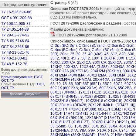
Страниц:
8 (A4)
Последние поступления
Описание ГОСТ 2879-2006:
Настоящий стандарт
ТУ 16-526.694-86
горячекатаный прокат шестигранного сечения (д
8 до 103 мм включительно.
ОСТ 4.091.209-88
ГОСТ 2879-2006 расположен в разделе:
Сортово
ТУ 108.11.905-87
ТУ 24.05.144-88
Файлы документа в наличии:
ТУ 29-02-774-92
ГОСТ 2879-2006.pdf
передан 21.10.2009
ТУ 6-09-5146-84
Список марок, описанных в ГОСТ 2879-2006:
Ст
Ст3кп (ВСт3кп)
,
Ст3пс (ВСт3пс)
,
Ст3сп (ВСт3сп)
ОСТ 84-2268-86
Ст4пс (ВСт4пс)
,
Ст5сп
,
Ст6пс (ВСт6пс)
,
Ст6сп (В
ТУ 48-21-521-76
20В)
,
20пс
,
25
,
30
,
35
,
40 (40А)
,
45
,
А12
,
А20
,
А30
,
ТУ 48-21-30-82
35Г2
,
40Г2
,
45Г2
,
50Г2
,
18ХГТ
,
20ХГР
,
30ХГТ
,
15Х
40ХС
,
20ХГСА
,
25ХГСА
,
30ХГСА
,
35ХГСА
,
30ХМ
,
ТУ 48-5-152-78
12ХН2
,
12ХН3А
,
12Х2Н4А (ЭИ83)
,
30ХН3А
,
20ХН
Всего доступных документов:
30ХГСН2А (30ХГСНА)
,
20ХН2М (20ХНМ)
,
30ХН2М
71299
40ХН2МА (40ХНМА)
,
40Х2Н2МА
,
38ХН3МА
,
18Х
Новые поступления
:
ГОСТ
,
45ХН2МФА (45ХНМФА)
,
20ХН4ФА
,
38Х2МЮА (3
ОСТ
,
ТУ
65
,
70
,
75
,
85
,
60Г
,
65Г (65Г1)
,
55С2
,
60С2
,
60С2А
Новые карточки НТД:
ГОСТ
,
ОСТ
,
ТУ
60С2Х (60С2ХА; 60С2ХАА)
,
60С2ХФА
,
65С2ВА
,
У
08Х13 (ЭИ496)
,
12Х13 (1Х13)
,
20Х13 (02Х13)
,
30Х
Добавить документ
08Х17Т (ЭИ645)
,
95Х18 (ЭИ229)
,
15Х25Т (ЭИ439
20Х23Н18 (ЭИ417)
,
10Х23Н18 (0Х23Н18)
,
20Х25
20Х12ВНМФ (ЭП428; 20Х12ВНМФ-Ш (ЭП427-Ш))
40Х15Н7Г7Ф2МС (ЭИ388)
,
08Х17Н13М2Т (0Х17Н
10Х14Г14Н4Т (ЭИ711; Х14Г14Н4Т)
,
14Х17Н2 (ЭИ
08Х18Н10 (ЭИ119)
,
12Х18Н9Т (Х18Н9Т)
,
12Х18Н
12Х18Н12Т (Х18Н12Т)
,
20Х20Н14С2 (ЭИ211)
,
08
58 (55пп)
,
60
,
15Х
,
20Х
,
30Х
,
35Х
,
38ХА
,
40Х (40Х
18Х2Н4ВА
,
У7А
,
У8А
,
У9А
,
У10А
,
У12А
,
Ст4сп (В
35ХН3МФА (35ХН3МФАР)
,
13Н5А
,
21Н5А (ЭИ56)