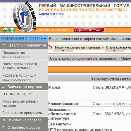
ПЕРВЫЙ МАШИНОСТРОИТЕЛЬНЫЙ ПОРТАЛ
ИНФОРМАЦИОННО-ПОИСКОВАЯ СИСТЕМА
Форма для связи
Добавить в избранное
Информация о портале
Ваше положение в марочнике металлов и спл
Каталоги предприятий
Марочник металлов и сплавов
Сталь конструк
Предприятия
машиностроения
Сталь конструкционная легированная - Маро
Поставщики проката,
поковок, отливок
Работы и услуги для
Характеристика мате
машиностроения
Библиотека портала
Марка
Сталь 38Х2Н2МА (3
ГОСТы, ОСТы, ТУ
Марочник металлов и
Классификация
Сталь конструкционн
сплавов
Возможные
Бесплатные программы
обозначения в
Сталь 38Х2Н2МА; с
литературе
Реклама на портале
Заменители
Отраслевой форум
НТД регламентирующие качество