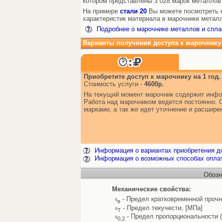
котором представлены 3 028 марок металлов
На примере
стали 20
Вы можете посмотреть к
характеристик материала в марочнике металл
Подробнее о марочнике металлов и спла
Варианты получения доступа к марочнику
Приобретите доступ к марочнику на 1 год.
Стоимость услуги -
4600р.
На текущий момент марочник содержит инфо
Работа над марочником ведется постоянно. 
марками, а так же идет уточнение и расшир
Информация о вариантах приобретения до
Информация о возможных способах опла
Обозн
Механические свойства:
s
- Предел кратковременной прочн
в
s
- Предел текучести, [МПа]
Т
s
- Предел пропорциональности 
0,2