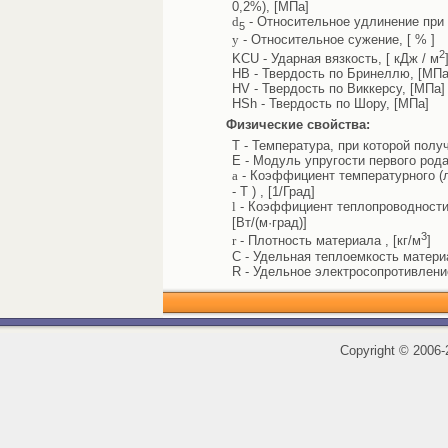
0,2%), [МПа]
d
- Относительное удлинение при 
5
y
- Относительное сужение, [ % ]
2
KCU - Ударная вязкость, [ кДж / м
HB - Твердость по Бринеллю, [МПа
HV - Твердость по Виккерсу, [МПа]
HSh - Твердость по Шору, [МПа]
Физические свойства:
T - Температура, при которой полу
E - Модуль упругости первого рода
a
- Коэффициент температурного (л
- T ) , [1/Град]
l
- Коэффициент теплопроводности 
[Вт/(м·град)]
3
r
- Плотность материала , [кг/м
]
C - Удельная теплоемкость материал
R - Удельное электросопротивлени
Copyright
©
2006-2