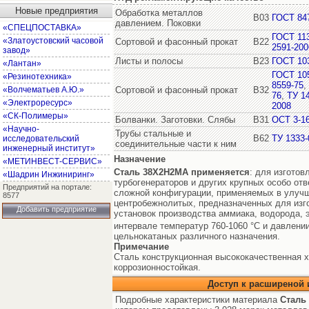
Новые предприятия
Обработка металлов
В03
ГОСТ 84
давлением. Поковки
«СПЕЦПОСТАВКА»
ГОСТ 11
«Златоустовский часовой
Сортовой и фасонный прокат
В22
2591-200
завод»
Листы и полосы
В23
ГОСТ 10
«Лантан»
ГОСТ 10
«Резинотехника»
8559-75
,
«Волчематьев А.Ю.»
Сортовой и фасонный прокат
В32
76
,
ТУ 14
«Электроресурс»
2008
«СК-Полимеры»
Болванки. Заготовки. Слябы
В31
ОСТ 3-1
«Научно-
Трубы стальные и
В62
ТУ 1333-
исследовательский
соединительные части к ним
инженерный институт»
Назначение
«МЕТИНВЕСТ-СЕРВИС»
Сталь 38Х2Н2МА
применяется
: для изготов
«Шадрин Инжиниринг»
турбогенераторов и других крупных особо от
Предприятий на портале:
сложной конфигурации, применяемых в улучш
8577
центробежнолитых, предназначенных для изг
Добавить предприятие
установок производства аммиака, водорода, 
интервале температур 760-1060 °С и давлении
цельнокатаных различного назначения.
Примечание
Сталь конструкционная высококачественная 
коррозионностойкая.
Доступ к расширеной
Подробные характеристики материала
Сталь