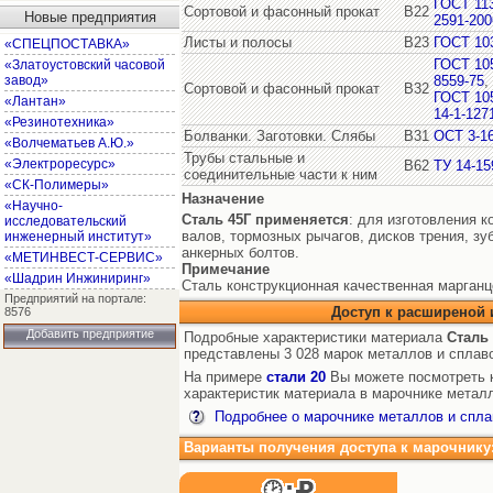
ГОСТ 11
Сортовой и фасонный прокат
В22
Новые предприятия
2591-200
Листы и полосы
В23
ГОСТ 10
«СПЕЦПОСТАВКА»
ГОСТ 10
«Златоустовский часовой
завод»
8559-75
,
Сортовой и фасонный прокат
В32
ГОСТ 10
«Лантан»
14-1-127
«Резинотехника»
Болванки. Заготовки. Слябы
В31
ОСТ 3-1
«Волчематьев А.Ю.»
Трубы стальные и
«Электроресурс»
В62
ТУ 14-15
соединительные части к ним
«СК-Полимеры»
Назначение
«Научно-
Сталь 45Г
применяется
: для изготовления к
исследовательский
валов, тормозных рычагов, дисков трения, з
инженерный институт»
анкерных болтов.
«МЕТИНВЕСТ-СЕРВИС»
Примечание
«Шадрин Инжиниринг»
Сталь конструкционная качественная марганц
Предприятий на портале:
Доступ к расширеной
8576
Добавить предприятие
Подробные характеристики материала
Сталь 
представлены 3 028 марок металлов и сплав
На примере
стали 20
Вы можете посмотреть к
характеристик материала в марочнике металл
Подробнее о марочнике металлов и спла
Варианты получения доступа к марочнику