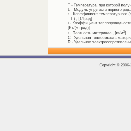
T - Температура, при которой полу
E - Модуль упругости первого рода
a
- Коэффициент температурного (л
- T ) , [1/Град]
l
- Коэффициент теплопроводности 
[Вт/(м·град)]
3
r
- Плотность материала , [кг/м
]
C - Удельная теплоемкость материал
R - Удельное электросопротивлени
Copyright
©
2006-2