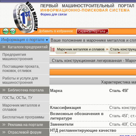
ПЕРВЫЙ МАШИНОСТРОИТЕЛЬНЫЙ ПОРТАЛ
ИНФОРМАЦИОННО-ПОИСКОВАЯ СИСТЕМА
Форма для связи
Добавить в избранное
Информация о портале
Ваше положение в марочнике металлов и спл
Каталоги предприятий
Марочник металлов и сплавов
Сталь конструк
Предприятия
машиностроения
Сталь конструкционная легированная - Маро
Поставщики проката,
поковок, отливок
Работы и услуги для
Характеристика ма
машиностроения
Библиотека портала
Марка
Сталь 45Г
ГОСТы, ОСТы, ТУ
Марочник металлов и
Классификация
Сталь констру
сплавов
Возможные обозначения в
Сталь 45Г; ст.
Бесплатные программы
литературе
Заменители
Сталь 40Г, Ст
Реклама на портале
НТД регламентирующие качество
Отраслевой форум