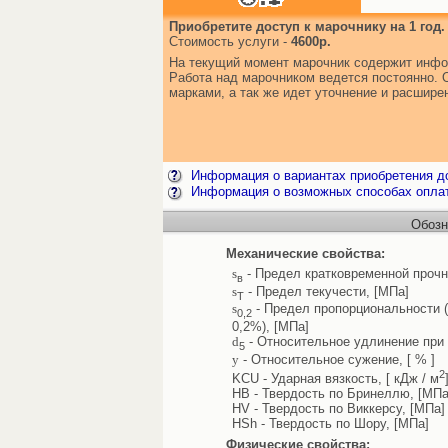
Приобретите доступ к марочнику на 1 год.
Стоимость услуги -
4600р.
На текущий момент марочник содержит инфо
Работа над марочником ведется постоянно. 
марками, а так же идет уточнение и расшир
Информация о вариантах приобретения до
Информация о возможных способах опла
Обозн
Механические свойства:
s
- Предел кратковременной прочн
в
s
- Предел текучести, [МПа]
Т
s
- Предел пропорциональности 
0,2
0,2%), [МПа]
d
- Относительное удлинение при 
5
y
- Относительное сужение, [ % ]
2
KCU - Ударная вязкость, [ кДж / м
HB - Твердость по Бринеллю, [МПа
HV - Твердость по Виккерсу, [МПа]
HSh - Твердость по Шору, [МПа]
Физические свойства: