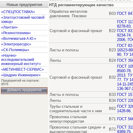
Новые предприятия
НТД регламентирующие качество
Обработка металлов
«СПЕЦПОСТАВКА»
В03
ГОСТ 84
давлением. Поковки
«Златоустовский часовой
завод»
ГОСТ 11
8278-83
,
«Лантан»
Сортовой и фасонный прокат
В22
ГОСТ 831
«Резинотехника»
9234-74
,
«Волчематьев А.Ю.»
2006
,
ГО
«Электроресурс»
ГОСТ 82
«СК-Полимеры»
Листы и полосы
В23
16523-89
90
,
ТУ 14
«Научно-
исследовательский
Ленты
В24
ГОСТ 35
инженерный институт»
ГОСТ 10
«МЕТИНВЕСТ-СЕРВИС»
8560-78
,
«Шадрин Инжиниринг»
2013
,
ТУ
Сортовой и фасонный прокат
В32
77
,
ТУ 14
Предприятий на портале:
14-11-24
8576
136-367-
Добавить предприятие
Листы и полосы
В33
ГОСТ 15
Ленты
В34
ГОСТ 22
Трубы стальные и
ГОСТ 32
В62
соединительные части к ним
1428-86
,
Проволока стальная
В71
ГОСТ 56
низкоуглеродистая
Проволока стальная средне- и
ГОСТ 31
В72
высокоуглеродистая
9389-75
,