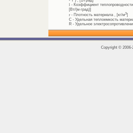
- T ) , [1/Град]
l
- Коэффициент теплопроводности 
[Вт/(м·град)]
3
r
- Плотность материала , [кг/м
]
C - Удельная теплоемкость материал
R - Удельное электросопротивлени
Copyright
©
2006-2