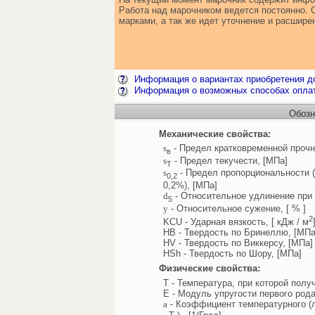
Работа над марочником ведется постоянно. 
марками, а так же идет уточнение и расшир
Информация о вариантах приобретения до
Информация о возможных способах опла
Обозн
Механические свойства:
s
- Предел кратковременной прочн
в
s
- Предел текучести, [МПа]
Т
s
- Предел пропорциональности 
0,2
0,2%), [МПа]
d
- Относительное удлинение при 
5
y
- Относительное сужение, [ % ]
2
KCU - Ударная вязкость, [ кДж / м
HB - Твердость по Бринеллю, [МПа
HV - Твердость по Виккерсу, [МПа]
HSh - Твердость по Шору, [МПа]
Физические свойства:
T - Температура, при которой полу
E - Модуль упругости первого рода
a
- Коэффициент температурного (л