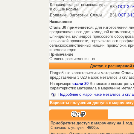
Классификация, номенклатура
В30
ОСТ 3-98
и общие нормы
Болванки. Заготовки. Слябы
В31
ОСТ 3-1
Назначение
Сталь 30
применяется
: для изготовления ли
предназначенного для холодной штамповки; тяг
шпинделей, цилиндров прессового оборудова
невысокой прочности; горячекатаного профил
сельскохозяйственных машин; проволоки, пр
и велосипедов.
Примечание
Степень раскисления - сп.
Доступ к расширеной
Подробные характеристики материала
Сталь 
представлены 3 028 марок металлов и сплав
На примере
стали 20
Вы можете посмотреть к
характеристик материала в марочнике металл
Подробнее о марочнике металлов и спла
Варианты получения доступа к марочнику
Приобретите доступ к марочнику на 1 год.
Стоимость услуги -
4600р.
На текущий момент марочник содержит инфо