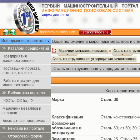
ПЕРВЫЙ МАШИНОСТРОИТЕЛЬНЫЙ ПОРТАЛ
ИНФОРМАЦИОННО-ПОИСКОВАЯ СИСТЕМА
Форма для связи
Добавить в избранное
Информация о портале
Ваше положение в марочнике металлов и спл
Каталоги предприятий
Марочник металлов и сплавов
Сталь конструк
Предприятия
Сталь конструкционная углеродистая качественная
машиностроения
Поставщики проката,
Сталь конструкционная углеродистая качест
поковок, отливок
Работы и услуги для
машиностроения
Характеристика м
Библиотека портала
Марка
Сталь 30
ГОСТы, ОСТы, ТУ
Марочник металлов и
сплавов
Классификация
Сталь конструкцион
Бесплатные программы
Возможные
обозначения в
Сталь 30; ст.30; 30;
Реклама на портале
литературе
Отраслевой форум
Заменители
Сталь 25, Сталь 35