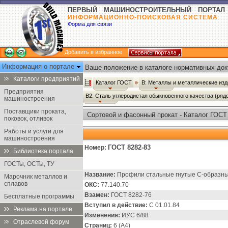
ПЕРВЫЙ МАШИНОСТРОИТЕЛЬНЫЙ ПОРТАЛ
ИНФОРМАЦИОННО-ПОИСКОВАЯ СИСТЕМА
Форма для связи
Добавить в избранное
Информация о портале
Ваше положение в каталоге нормативных док
Каталоги предприятий
Каталог ГОСТ
В: Металлы и металлические из
Предприятия
В2: Сталь углеродистая обыкновенного качества (ряд
машиностроения
Поставщики проката,
Сортовой и фасонный прокат - Каталог ГОСТ
поковок, отливок
Работы и услуги для
машиностроения
ГОСТ 8282-83
Номер:
Библиотека портала
ГОСТы, ОСТы, ТУ
Название:
Профили стальные гнутые С-образны
Марочник металлов и
сплавов
ОКС:
77.140.70
Взамен:
ГОСТ 8282-76
Бесплатные программы
Вступил в действие:
С 01.01.84
Реклама на портале
Изменения:
ИУС 6/88
Отраслевой форум
Страниц:
6 (А4)