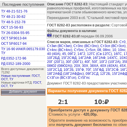
Последние поступления
Описание ГОСТ 8282-83:
Настоящий стандарт у
равнополочных профилей, изготовленных на пр
ТУ 48-21-521-76
горячекатаной стали обыкновенного качества, у
ТУ 48-21-30-82
Переиздание 2003 в сб. "Стальной листовой прок
ТУ 48-5-152-78
ГОСТ 8282-83 расположен в разделе:
Сортовой 
ОСТ 15-56-93
Файлы документа в наличии:
ТУ 26-0304-55-95
ГОСТ 8282-83.tif
передан 06.09.2006
ОСТ 5Р.9013-84
Список марок, описанных в ГОСТ 8282-83:
Ст0
ОСТ 5Р.6017-94
Ст3кп (ВСт3кп)
,
Ст3пс (ВСт3пс)
,
Ст3сп (ВСт3сп)
ТУ 16-90 ИАКЯ.065179.030
Ст4пс (ВСт4пс)
,
Ст5пс
,
Ст5сп
,
08
,
08пс
,
10
,
10пс
ТУ
40 (40А)
,
45
,
09Г2
,
14Г2
,
12ГС (Св-12ГС)
,
16ГС
,
1
10Г2БД
,
15Г2СФД
,
14Г2АФ
,
16Г2АФ
,
14ХГС
,
10ХС
РД 0352-172-96
20Г (20Г1)
,
30Г (30Г1)
,
40Г
,
50Г
,
10Г2 (10Г2А)
,
35
РД 0352-189-2000
08Ю2 (08Ю2А))
,
20Х
,
30Х
,
38ХА
,
40Х (40ХА)
,
45Х
Всего доступных документов:
10Г2С1Д
,
10Г2Б
,
15ГФ
,
70Г
,
15ГФД
,
15Г2СФ
,
16Г
71292
18Г2АФД (18Г2АФДпс)
,
09Г2СД
,
12Г2Б
,
15Г2АФД
Новые поступления
:
ГОСТ
,
Ст3Гсп (ВСт3Гсп)
,
Ст5Гпс
ОСТ
,
ТУ
Новые карточки НТД:
ГОСТ
,
Документ ГОСТ 8282-83 предоставлен участнико
ОСТ
,
ТУ
Варианты получения документа ГОСТ 8282
Добавить документ
Приобретите доступ к документу ГОСТ 828
Стоимость услуги -
420,00р.
Обратите внимание на возможность приобр
или
получить документ бесплатно
по обме